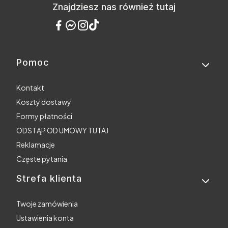
Znajdziesz nas również tutaj
Pomoc
Linki w stopce
Kontakt
Koszty dostawy
Formy płatności
ODSTĄP OD UMOWY TUTAJ
Reklamacje
Częste pytania
Strefa klienta
Twoje zamówienia
Ustawienia konta