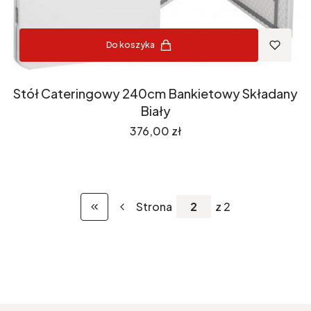
Do koszyka
Stół Cateringowy 240cm Bankietowy Składany
Biały
Cena
376,00 zł
Strona
z 2
Wróć do pierwszej strony z produktami