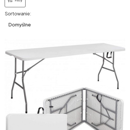
Filtry
Sortowanie:
Lista produktów
Domyślne