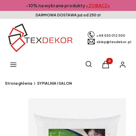
-10% na wybrane produkty
>ZOBACZ<
DARMOWA DOSTAWA już od 250 zł
+48 530 012 300
sklep@texdekor.pl
Produkty w kosz
Otwórz wyszukiwarkę
Szukaj
Menu
Koszyk
Zaloguj s
Strona główna
SYPIALNIA I SALON