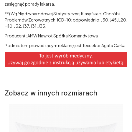
zasięgnąć porady lekarza.
**) Wg Międzynarodowej Statystycznej Klasyfikacji Chorób i
Problemów Zdrowotnych, ICD-10; odpowiednio: J30, J45, L20,
H10, J32, J37, J31, J35.
Producent: AMW Nawrot Spółka Komandytowa
Podmiotem prowadzącym reklamę jest Texdekor Agata Całka
Zobacz w innych rozmiarach