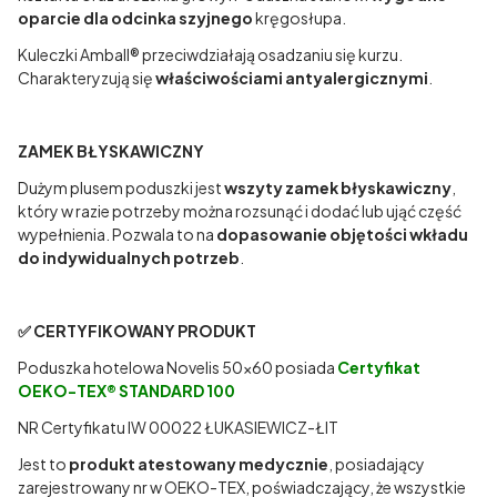
oparcie dla odcinka szyjnego
kręgosłupa.
Kuleczki Amball® przeciwdziałają osadzaniu się kurzu.
Charakteryzują się
właściwościami antyalergicznymi
.
ZAMEK BŁYSKAWICZNY
Dużym plusem poduszki jest
wszyty zamek błyskawiczny
,
który w razie potrzeby można rozsunąć i dodać lub ująć część
wypełnienia. Pozwala to na
dopasowanie objętości wkładu
do indywidualnych potrzeb
.
✅ CERTYFIKOWANY PRODUKT
Poduszka hotelowa Novelis 50x60 posiada
Certyfikat
OEKO-TEX® STANDARD 100
NR Certyfikatu IW 00022 ŁUKASIEWICZ-ŁIT
Jest to
produkt atestowany medycznie
, posiadający
zarejestrowany nr w OEKO-TEX, poświadczający, że wszystkie