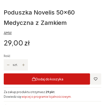
Poduszka Novelis 50x60
Medyczna z Zamkiem
AMW
Cena
29,00 zł
Ilość
szt.
Dodaj do koszyka
Za zakup produktu otrzymasz
29 pkt
.
Dowiedz się
więcej o programie lojalnościowym.