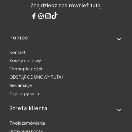
Znajdziesz nas również tutaj
Pomoc
Linki w stopce
Kontakt
Koszty dostawy
Formy płatności
ODSTĄP OD UMOWY TUTAJ
Reklamacje
Częste pytania
Strefa klienta
Twoje zamówienia
Ustawienia konta