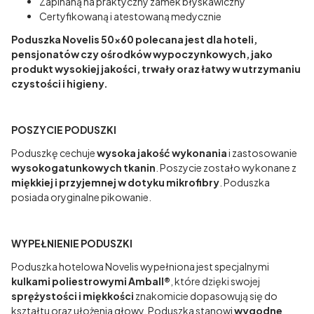
Zapinaną na praktyczny zamek błyskawiczny
Certyfikowaną i atestowaną medycznie
Poduszka Novelis 50x60 polecana jest dla hoteli,
pensjonatów czy ośrodków wypoczynkowych, jako
produkt wysokiej jakości, trwały oraz łatwy w utrzymaniu
czystości i higieny.
POSZYCIE PODUSZKI
Poduszkę cechuje
wysoka jakość wykonania
i zastosowanie
wysokogatunkowych tkanin
. Poszycie zostało wykonane z
miękkiej i przyjemnej w dotyku mikrofibry
. Poduszka
posiada oryginalne pikowanie.
WYPEŁNIENIE PODUSZKI
Poduszka hotelowa Novelis wypełniona jest specjalnymi
kulkami poliestrowymi Amball®
, które dzięki swojej
sprężystości i miękkości
znakomicie dopasowują się do
kształtu oraz ułożenia głowy. Poduszka stanowi
wygodne