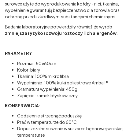
surowce użyte do wyprodukowania kołdry - nici, tkanina,
wypełnienie gwarantują bezpieczeństwo dla zdrowia oraz
ochronę przed szkodliwymi substancjami chemicznymi.
Badania laboratoryjne potwierdziły również, że wyrób
zmniejsza ryzyko rozwoju roztoczy i ich alergenów
.
PARAMETRY:
Rozmiar: 50x60cm
Kolor: biały
Tkanina: 100% mikrofibra
Wypełnienie: 100% kulki poliestrowe Amball®
Gramatura wypełnienia: 450g
Zapięcie: zamek błyskawiczny
KONSERWACJA:
Codziennie strzepnąć poduszkę
Prać w temperaturze do 60°C
Dopuszczalne suszenie w suszarce bębnowej w niskiej
temperaturze