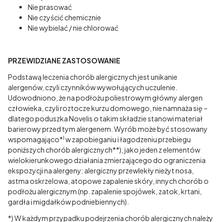
Nie prasować
Nie czyścić chemicznie
Nie wybielać / nie chlorować
PRZEWIDZIANE ZASTOSOWANIE
Podstawą leczenia chorób alergicznych jest unikanie
alergenów, czyli czynników wywołujących uczulenie.
Udowodniono, że na podłożu poliestrowym główny alergen
człowieka, czyli roztocze kurzu domowego, nie namnaża się –
dlatego poduszka Novelis o takim składzie stanowi materiał
barierowy przed tym alergenem. Wyrób może być stosowany
wspomagająco*⁾ w zapobieganiu i łagodzeniu przebiegu
poniższych chorób alergicznych**), jako jeden z elementów
wielokierunkowego działania zmierzającego do ograniczenia
ekspozycji na alergeny: alergiczny przewlekły nieżyt nosa,
astma oskrzelowa, atopowe zapalenie skóry, innych chorób o
podłożu alergicznym (np. zapalenie spojówek, zatok, krtani,
gardła i migdałków podniebiennych).
*) W każdym przypadku podejrzenia chorób alergicznych należy