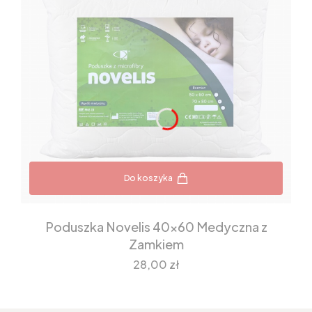
Do koszyka
Poduszka Novelis 40x60 Medyczna z
Zamkiem
Cena
28,00 zł