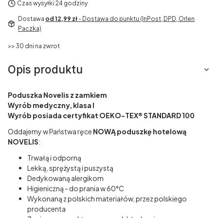
Czas wysyłki:
24 godziny
Dostawa
od 12,99 zł
- Dostawa do punktu (InPost, DPD, Orlen
Paczka)
>> 30 dni na zwrot
Opis produktu
Poduszka Novelis z zamkiem
Wyrób medyczny, klasa I
Wyrób posiada certyfikat OEKO-TEX® STANDARD 100
Oddajemy w Państwa ręce
NOWĄ poduszkę hotelową
NOVELIS
:
Trwałą i odporną
Lekką, sprężystą i puszystą
Dedykowaną alergikom
Higieniczną - do prania w 60°C
Wykonaną z polskich materiałów, przez polskiego
producenta