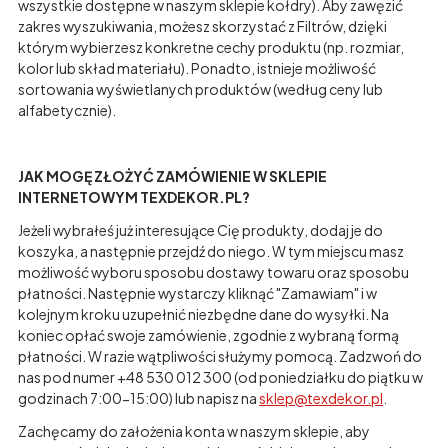
wszystkie dostępne w naszym sklepie kołdry). Aby zawęzić
zakres wyszukiwania, możesz skorzystać z Filtrów, dzięki
którym wybierzesz konkretne cechy produktu (np. rozmiar,
kolor lub skład materiału). Ponadto, istnieje możliwość
sortowania wyświetlanych produktów (według ceny lub
alfabetycznie).
JAK MOGĘ ZŁOŻYĆ ZAMÓWIENIE W SKLEPIE
INTERNETOWYM TEXDEKOR.PL?
Jeżeli wybrałeś już interesujące Cię produkty, dodaj je do
koszyka, a następnie przejdź do niego. W tym miejscu masz
możliwość wyboru sposobu dostawy towaru oraz sposobu
płatności. Następnie wystarczy kliknąć "Zamawiam" i w
kolejnym kroku uzupełnić niezbędne dane do wysyłki. Na
koniec opłać swoje zamówienie, zgodnie z wybraną formą
płatności. W razie wątpliwości służymy pomocą. Zadzwoń do
nas pod numer +48 530 012 300 (od poniedziałku do piątku w
godzinach 7:00-15:00) lub napisz na
sklep@texdekor.pl
.
Zachęcamy do założenia konta w naszym sklepie, aby