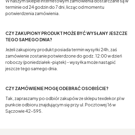
W naszym sklepie internetowym zamówienia dostarczane są w
terminie od 24 godzin do 7 dni, licząc od momentu
potwierdzenia zamówienia.
CZY ZAKUPIONY PRODUKT MOŻE BYĆ WYSŁANY JESZCZE
TEGO SAMEGO DNIA?
Jeżeli zakupiony produkt posiada termin wysyłki 24h, zaś
zamówienie zostanie potwierdzone do godz. 12:00 w dzień
roboczy (poniedziałek-piątek) - wysyłka może nastąpić
jeszcze tego samego dnia.
CZY ZAMÓWIENIE MOGĘ ODEBRAĆ OSOBIŚCIE?
Tak, zapraszamy po odbiór zakupów ze sklepu texdekor.pl w
punkcie odbioru znajdującym się przy ul. Pocztowej 16 w
Sączowie 42-595.