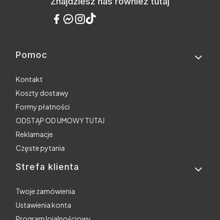
Znajdziesz nas również tutaj
Pomoc
Linki w stopce
Kontakt
Koszty dostawy
Formy płatności
ODSTĄP OD UMOWY TUTAJ
Reklamacje
Częste pytania
Strefa klienta
Twoje zamówienia
Ustawienia konta
Program lojalnościowy