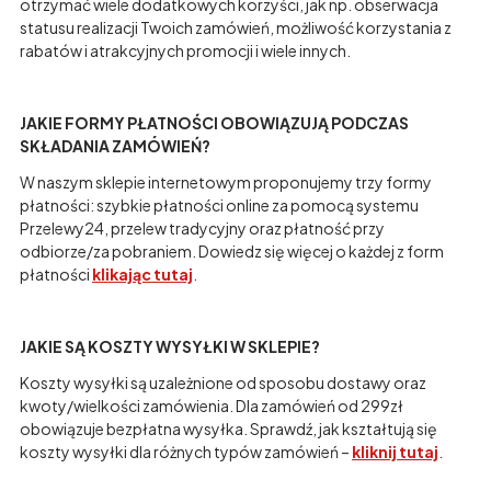
otrzymać wiele dodatkowych korzyści, jak np. obserwacja
statusu realizacji Twoich zamówień, możliwość korzystania z
rabatów i atrakcyjnych promocji i wiele innych.
JAKIE FORMY PŁATNOŚCI OBOWIĄZUJĄ PODCZAS
SKŁADANIA ZAMÓWIEŃ?
W naszym sklepie internetowym proponujemy trzy formy
płatności: szybkie płatności online za pomocą systemu
Przelewy24, przelew tradycyjny oraz płatność przy
odbiorze/za pobraniem. Dowiedz się więcej o każdej z form
płatności
klikając tutaj
.
JAKIE SĄ KOSZTY WYSYŁKI W SKLEPIE?
Koszty wysyłki są uzależnione od sposobu dostawy oraz
kwoty/wielkości zamówienia. Dla zamówień od 299zł
obowiązuje bezpłatna wysyłka. Sprawdź, jak kształtują się
koszty wysyłki dla różnych typów zamówień –
kliknij tutaj
.