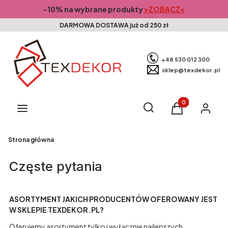
-10% na wybrane produkty
>ZOBACZ<
DARMOWA DOSTAWA już od 250 zł
+48 530 012 300
sklep@texdekor.pl
Produkty w kosz
Otwórz wyszukiwarkę
Szukaj
Menu
Koszyk
Zaloguj s
Strona główna
Częste pytania
ASORTYMENT JAKICH PRODUCENTÓW OFEROWANY JEST
W SKLEPIE TEXDEKOR.PL?
Oferujemy asortyment tylko i wyłącznie najlepszych