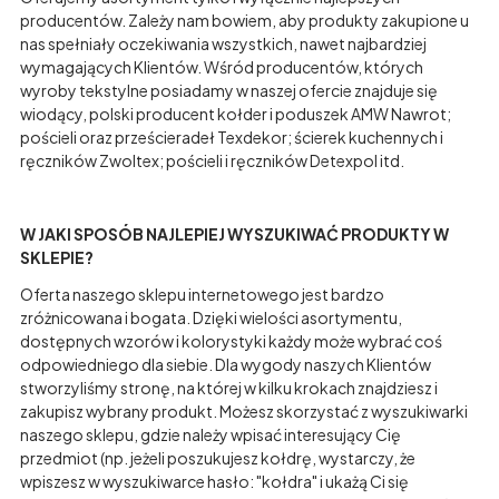
producentów. Zależy nam bowiem, aby produkty zakupione u
nas spełniały oczekiwania wszystkich, nawet najbardziej
wymagających Klientów. Wśród producentów, których
wyroby tekstylne posiadamy w naszej ofercie znajduje się
wiodący, polski producent kołder i poduszek AMW Nawrot;
pościeli oraz prześcieradeł Texdekor; ścierek kuchennych i
ręczników Zwoltex; pościeli i ręczników Detexpol itd.
W JAKI SPOSÓB NAJLEPIEJ WYSZUKIWAĆ PRODUKTY W
SKLEPIE?
Oferta naszego sklepu internetowego jest bardzo
zróżnicowana i bogata. Dzięki wielości asortymentu,
dostępnych wzorów i kolorystyki każdy może wybrać coś
odpowiedniego dla siebie. Dla wygody naszych Klientów
stworzyliśmy stronę, na której w kilku krokach znajdziesz i
zakupisz wybrany produkt. Możesz skorzystać z wyszukiwarki
naszego sklepu, gdzie należy wpisać interesujący Cię
przedmiot (np. jeżeli poszukujesz kołdrę, wystarczy, że
wpiszesz w wyszukiwarce hasło: "kołdra" i ukażą Ci się