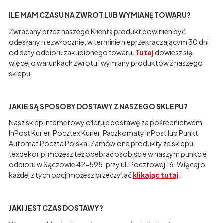
ILE MAM CZASU NA ZWROT LUB WYMIANĘ TOWARU?
Zwracany przez naszego Klienta produkt powinien być
odesłany niezwłocznie, w terminie nieprzekraczającym 30 dni
od daty odbioru zakupionego towaru.
Tutaj
dowiesz się
więcej o warunkach zwrotu i wymiany produktów z naszego
sklepu.
JAKIE SĄ SPOSOBY DOSTAWY Z NASZEGO SKLEPU?
Nasz sklep internetowy oferuje dostawę za pośrednictwem
InPost Kurier, Pocztex Kurier, Paczkomaty InPost lub Punkt
Automat Poczta Polska. Zamówione produkty ze sklepu
texdekor.pl możesz też odebrać osobiście w naszym punkcie
odbioru w Sączowie 42-595, przy ul. Pocztowej 16. Więcej o
każdej z tych opcji możesz przeczytać
klikając tutaj
.
JAKI JEST CZAS DOSTAWY?