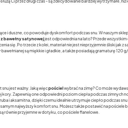
łużą Ci przez długi czas - są zdecydowanie bardziej wytrzymałe, niż 
ące i duszne, co powoduje dyskomfort podczas snu. W naszym skle
l z bawełny satynowej
jest odpowiednia na lato? Przede wszystkim d
a się. Po trzecie z kolei, materiał nie jest nieprzyjemnie śliski jak
bawełnianej są miękkie i gładkie, a także posiadają gramaturę 120 g
snu jest ważny. Jaką więc
pościel
wybrać na zimę? Co może wydawać s
bej kory. Zapewnią one odpowiedni poziom ciepła podczas zimnych no
ruba i aksamitna, dzięki czemu idealnie utrzymuje ciepło podczas snu
tym samym najwyższy komfort snu. Możesz także postawić na pościele b
 są równie przyjemne w dotyku, co pościele flanelowe.