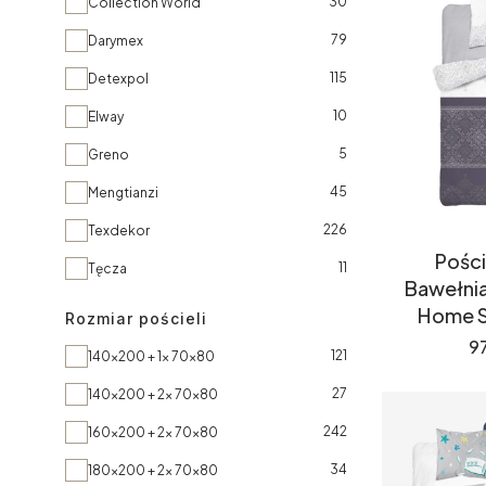
Marka
30
Collection World
79
Darymex
115
Detexpol
10
Elway
5
Greno
45
Mengtianzi
226
Texdekor
Pości
11
Tęcza
Bawełni
Home S
Rozmiar pościeli
C
97
Rozmiar pościeli
121
140x200 + 1x 70x80
27
140x200 + 2x 70x80
242
160x200 + 2x 70x80
34
180x200 + 2x 70x80