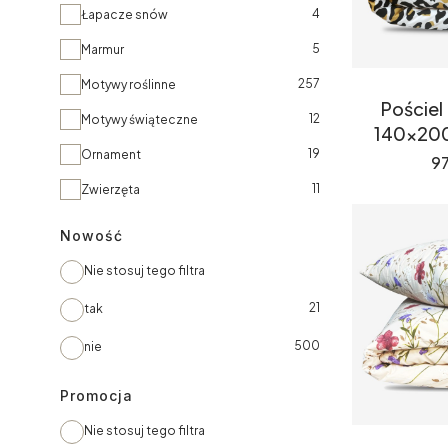
4
Łapacze snów
5
Marmur
257
Motywy roślinne
Pościel
12
Motywy świąteczne
140x200
19
Ornament
C
97
11
Zwierzęta
Nowość
Nie stosuj tego filtra
21
tak
500
nie
Promocja
Nie stosuj tego filtra