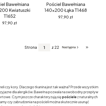
iel Bawełniana
Pościel Bawełniana
200 Kwiatuszki
140x200 Łąka T1468
T1652
Cena
97,90 zł
Cena
97,90 zł
Strona
z 22
Następna
Przejdź do os
eli czy kory. Dlaczego tkanina jest tak ważna? Przede wszystkim
 przyjazne dla alergików. Bawełna pozwala na swobodny przepływ
fortowe. Czym jeszcze charakteryzują się
pościele
z naturalnych
 plamy czy zabrudzenia na pościeli można skutecznie usunąć