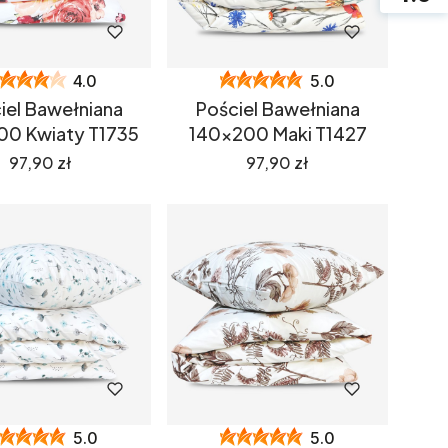
4.0
5.0
iel Bawełniana
Pościel Bawełniana
00 Kwiaty T1735
140x200 Maki T1427
Cena
Cena
97,90 zł
97,90 zł
5.0
5.0