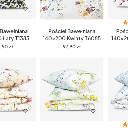
 Bawełniana
Pościel Bawełniana
Pośc
 Łaty T1383
140x200 Kwiaty T6085
140x2
ena
Cena
,90 zł
97,90 zł