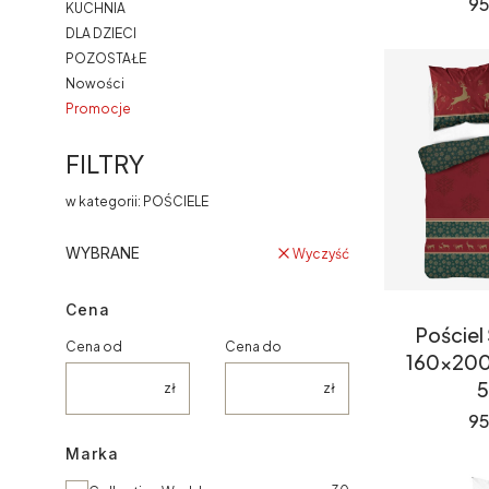
Ce
95
KUCHNIA
DLA DZIECI
POZOSTAŁE
Nowości
Promocje
Koniec menu
FILTRY
w kategorii: POŚCIELE
WYBRANE
Wyczyść
Cena
Pościel
Cena od
Cena do
160x200
5
zł
zł
Ce
95
Marka