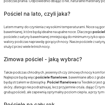
podczas prania. Odpowiednio dbając o nie, naturalne materiały pos
Pościel na lato, czyli jaka?
Latem mamy do czynienia z wysokimi temperaturami. Noce są gor
bawełnianej, które będą idealne na upalne noce. Dlaczego
poście
pościele z satyny bawełnianej zmniejszają do minimum ryzyko spoceni
walory podczas naprawdę gorących nocy. Nasze pościele z satyny 
służyć przez wiele letnich nocy.
Zimowa pościel - jaką wybrać?
Także podczas chłodnych, jesiennych czy zimowych nocy komfort 
Najlepsze będą więc
pościele flanelowe
, bawełniane albo z gru
będą strzałem w dziesiątkę.
Pościel flanelowa
na Texdekor jest g
skóry, dlatego nie podrażnia jej, lecz przyjemnie otula, dając Ci 
grubą pościel), ale zapewnią optymalny poziom ciepła, a przy tym
Pościele na cały rok