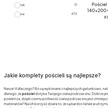
Pościel
51
tak
140x200 
470
nie
C
97
Jakie komplety pościeli są najlepsze?
Nasze! A dlaczego? Bo są wykonane z najlepszych gatunkowo, natur
dlatego, że
pościel
dotyka Twojego ciała podczas snu. Dobrze jest
powietrza, dzięki czemu potliwość ciała podczas snu jest zmniejs
materiałów? Na ich korzyść działa to, że są bardzo łatwe w utrzym