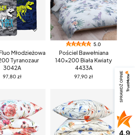
5.0
 Fluo Młodzieżowa
Pościel Bawełniana
200 Tyranozaur
140x200 Biała Kwiaty
3042A
4433A
SPRAWDŹ OPINIE
Cena
Cena
97,80 zł
97,90 zł
4.9