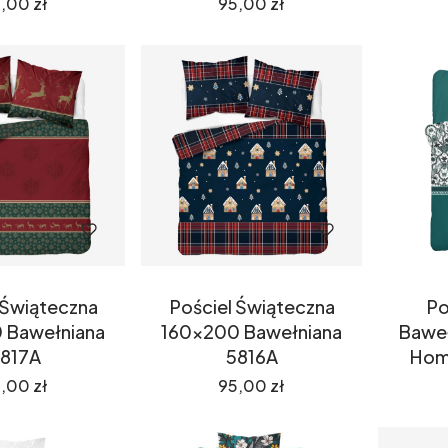
na
Cena
,00 zł
95,00 zł
 Świąteczna
Pościel Świąteczna
Po
 Bawełniana
160x200 Bawełniana
Bawe
817A
5816A
Hom
na
Cena
,00 zł
95,00 zł