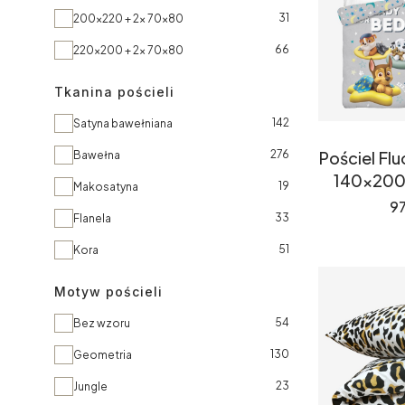
31
200x220 + 2x 70x80
66
220x200 + 2x 70x80
Tkanina pościeli
Tkanina pościeli
142
Satyna bawełniana
276
Pościel Fl
Bawełna
140x200 
19
Makosatyna
C
97
33
Flanela
51
Kora
Motyw pościeli
Motyw pościeli
54
Bez wzoru
130
Geometria
23
Jungle