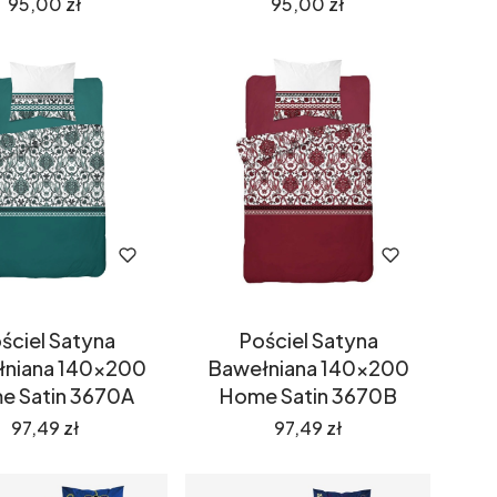
Cena
Cena
95,00 zł
95,00 zł
ściel Satyna
Pościel Satyna
łniana 140x200
Bawełniana 140x200
e Satin 3670A
Home Satin 3670B
Cena
Cena
97,49 zł
97,49 zł