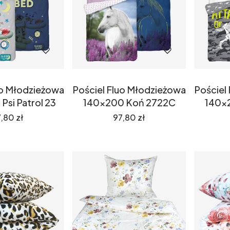
uo Młodzieżowa
Pościel Fluo Młodzieżowa
Pościel
Psi Patrol 23
140x200 Koń 2722C
140x
ena
Cena
,80 zł
97,80 zł