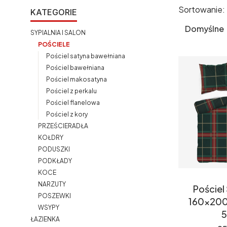
Sortowanie:
KATEGORIE
Lista pr
Domyślne
SYPIALNIA I SALON
POŚCIELE
Pościel satyna bawełniana
Pościel bawełniana
Pościel makosatyna
Pościel z perkalu
Pościel flanelowa
Pościel z kory
PRZEŚCIERADŁA
KOŁDRY
PODUSZKI
PODKŁADY
KOCE
NARZUTY
Pościel
POSZEWKI
160x200
WSYPY
5
ŁAZIENKA