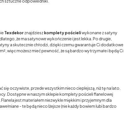
ich sztuczne odpowiedniki.
pie
Texdekor
znajdziesz
komplety pościeli
wykonane z satyny
latego, że ma satynowe wykończenie i jest lekka. Po drugie,
 z satyny a skutecznie chłodzi, dzięki czemu gwarantuje Ci dodatkowe
/m², więc możesz mieć pewność, że są bardzo wytrzymałe i będą Ci
ię oczywiste, przede wszystkim nieco cieplejszą, niż tę na lato.
cy. Dostępne w naszym sklepie komplety pościeli flanelowej
. Flanela jest materiałem niezwykle miękkim i przyjemnym dla
awełniane - te będą nieco lżejsze (nie każdy bowiem lubi bardzo