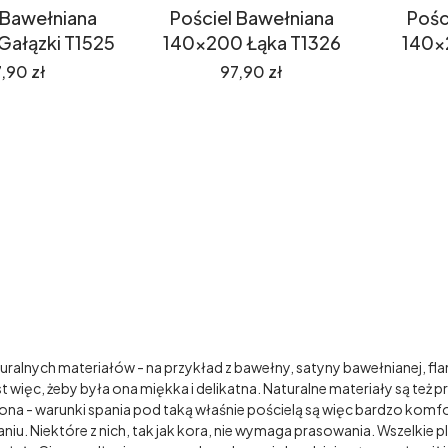
 Bawełniana
Pościel Bawełniana
Pośc
Gałązki T1525
140x200 Łąka T1326
140x
ena
Cena
,90 zł
97,90 zł
alnych materiałów - na przykład z bawełny, satyny bawełnianej, flan
 więc, żeby była ona miękka i delikatna. Naturalne materiały są też
zona - warunki spania pod taką właśnie pościelą są więc bardzo kom
aniu. Niektóre z nich, tak jak kora, nie wymaga prasowania. Wszelkie