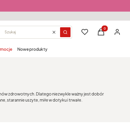
Produkty w kosz
Ulubione
Koszyk
Zaloguj s
Wyczyść
Szukaj
omocje
Nowe produkty
blemów zdrowotnych. Dlatego niezwykle ważny jest dobór
 starannie uszyte, miłe w dotyku i trwałe.