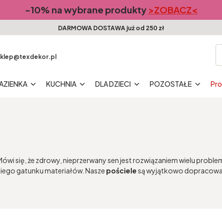
-10% na wybrane produkty
>ZOBACZ<
DARMOWA DOSTAWA już od 250 zł
klep@texdekor.pl
AZIENKA
KUCHNIA
DLA DZIECI
POZOSTAŁE
Pr
. Mówi się, że zdrowy, nieprzerwany sen jest rozwiązaniem wielu pro
okiego gatunku materiałów. Nasze
pościele
są wyjątkowo dopracowane,