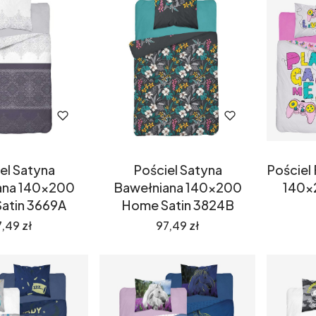
Pościel Satyna
Pościel
el Satyna
Bawełniana 140x200
140x
ana 140x200
Home Satin 3824B
atin 3669A
Cena
ena
97,49 zł
,49 zł