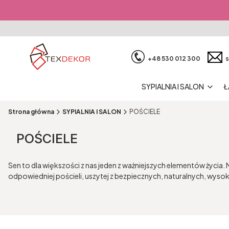
+48 530 012 300
s
SYPIALNIA I SALON
Ł
Strona główna
SYPIALNIA I SALON
POŚCIELE
POŚCIELE
Sen to dla większości z nas jeden z ważniejszych elementów życia
odpowiedniej pościeli, uszytej z bezpiecznych, naturalnych, wys