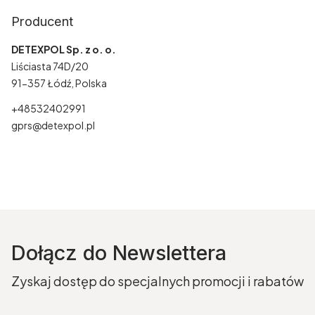
Producent
DETEXPOL Sp. z o. o.
Liściasta 74D/20
91-357 Łódź, Polska
+48532402991
gprs@detexpol.pl
Dołącz do Newslettera
Zyskaj dostęp do specjalnych promocji i rabatów