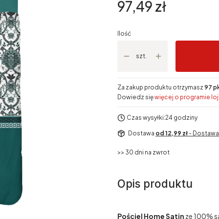
Cena
97,49 zł
Ilość
szt.
Za zakup produktu otrzymasz
97 p
Dowiedz się
więcej o programie lo
Czas wysyłki:
24 godziny
Dostawa
od 12,99 zł
- Dostawa 
>> 30 dni na zwrot
Opis produktu
Pościel Home Satin
ze 100% sa