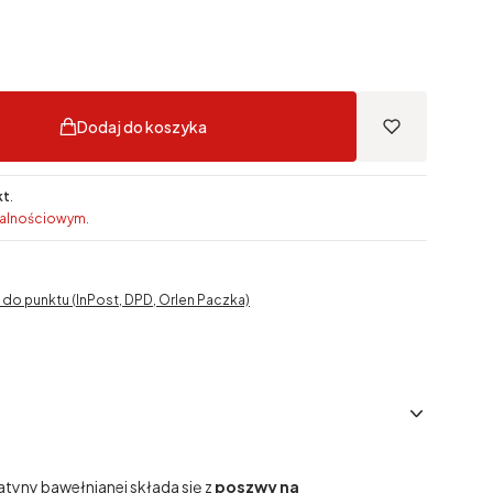
Dodaj do koszyka
kt
.
jalnościowym.
do punktu (InPost, DPD, Orlen Paczka)
tyny bawełnianej składa się z
poszwy na