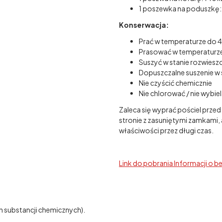
1 poszewka na poduszkę:
Konserwacja:
Prać w temperaturze do 
Prasować w temperaturz
Suszyć w stanie rozwies
Dopuszczalne suszenie w 
Nie czyścić chemicznie
Nie chlorować / nie wybie
Zaleca się wyprać pościel przed
stronie z zasuniętymi zamkami,
właściwości przez długi czas.
Link do pobrania Informacji o b
h substancji chemicznych).