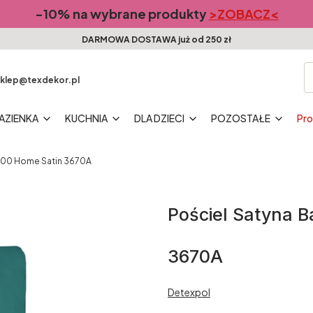
-10% na wybrane produkty
>ZOBACZ<
DARMOWA DOSTAWA już od 250 zł
klep@texdekor.pl
AZIENKA
KUCHNIA
DLA DZIECI
POZOSTAŁE
Pr
x200 Home Satin 3670A
Pościel Satyna 
3670A
Detexpol