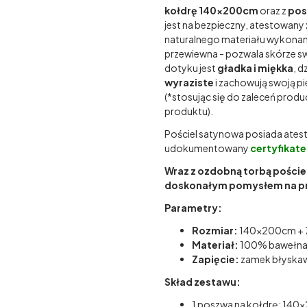
kołdrę 140x200cm
oraz z
pos
jest na bezpieczny, atestowany
naturalnego materiału wykonan
przewiewna - pozwala skórze 
dotyku jest
gładka i miękka
, d
wyraziste
i zachowują swoją p
(*stosując się do zaleceń pro
produktu).
Pościel satynowa posiada atest 
udokumentowany
certyfika
Wraz z ozdobną torbą poście
doskonałym pomysłem na p
Parametry:
Rozmiar:
140x200cm +
Materiał:
100% bawełn
Zapięcie:
zamek błyska
Skład zestawu:
1 poszwa na kołdrę: 140