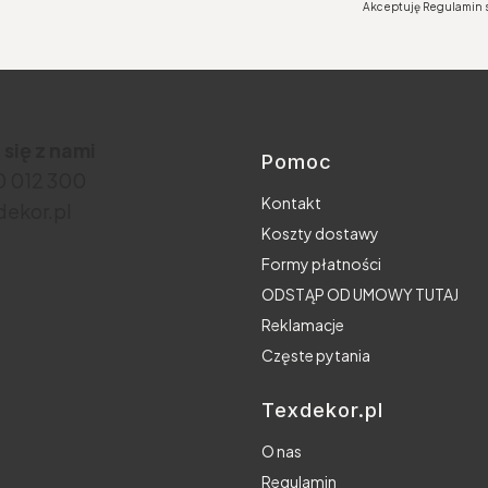
Akceptuję Regulamin s
 się z nami
Pomoc
Linki w stopce
30 012 300
Kontakt
ekor.pl
Koszty dostawy
Formy płatności
ODSTĄP OD UMOWY TUTAJ
Reklamacje
Częste pytania
Texdekor.pl
O nas
Regulamin