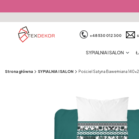
+48 530 012 300
s
SYPIALNIA I SALON
Ł
Strona główna
SYPIALNIA I SALON
Pościel Satyna Bawełniana 140