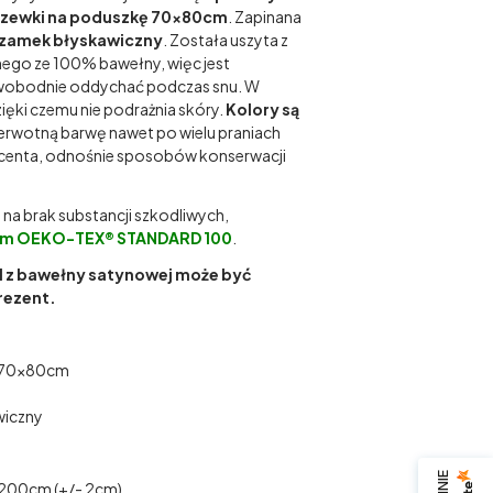
zewki na poduszkę 70x80cm
. Zapinana
zamek błyskawiczny
. Została uszyta z
ego ze 100% bawełny, więc jest
swobodnie oddychać podczas snu. W
zięki czemu nie podrażnia skóry.
Kolory są
ierwotną barwę nawet po wielu praniach
ducenta, odnośnie sposobów konserwacji
na brak substancji szkodliwych,
tem OEKO-TEX® STANDARD 100
.
l z bawełny satynowej może być
rezent.
 70x80cm
a
wiczny
x200cm (+/- 2cm)