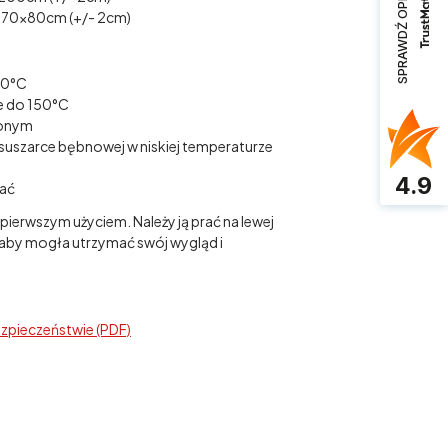
SPRAWDŹ OPINIE
 70x80cm (+/- 2cm)
40°C
e do 150°C
zonym
suszarce bębnowej w niskiej temperaturze
4.9
lać
 pierwszym użyciem. Należy ją prać na lewej
 aby mogła utrzymać swój wygląd i
ezpieczeństwie (PDF)