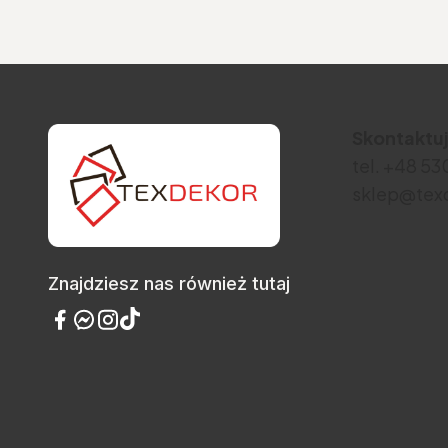
Skontaktuj
tel. +48 5
sklep@texd
Znajdziesz nas również tutaj