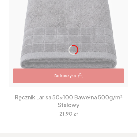
Do koszyka
Ręcznik Larisa 50x100 Bawełna 500g/m²
Stalowy
Cena
21,90 zł