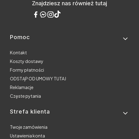
Znajdziesz nas również tutaj
Pomoc
Linki w stopce
Kontakt
Koszty dostawy
Formy płatności
ODSTĄP OD UMOWY TUTAJ
Reklamacje
Częste pytania
Strefa klienta
Twoje zamówienia
Ustawienia konta