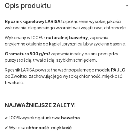
Opis produktu
Ręcznik kąpielowy LARISA
to połączenie wysokiej jakości
wykonania, eleganckiego wzornictwa i wyjątkowej chłonności.
Wykonany w 100% z
naturalnej bawełny
, zapewnia
przyjemne otulenie po kąpieli, prysznicu lub wizycie na basenie.
Gramatura 500 g/m²
zapewnia idealny balans pomiędzy
puszystością, trwałością i szybkim schnięciem.
Ręcznik LARISA powstał na wzór popularnego modelu
PAULO
od Zwoltex, zachowując jego wysoką chłonność, miękkość i
trwałość.
NAJWAŻNIEJSZE ZALETY:
✔ 100% wysokogatunkowa
bawełna
✔ Wysoka
chłonność
i
miękkość