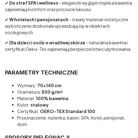
✔
Do stref SPA i wellness
– elegancki wygląd i miękka bawełna
zapewniają komfort oraz poczucie luksusu.
✔
W hotelach i pensjonatach
– trwały materiał i estetyczne
wykończenie doskonale sprawdzają się w obiektach
noclegowych.
✔
Dla dzieci i osób o wrażliwej skórze
– naturalna bawełna i
certyfikat Oeko-Tex zapewniają bezpieczeństwo użytkowania.
PARAMETRY TECHNICZNE
Wymiary:
70x140 cm
Gramatura:
500 g/m²
Materiał:
100% bawełna
Kolor:
stalowy
Certyfikat:
OEKO-TEX Standard 100
Przeznaczenie: łazienka, basen, SPA, hotel, pensjonat,
dom
SPOSOBY PIELĘGNACJI