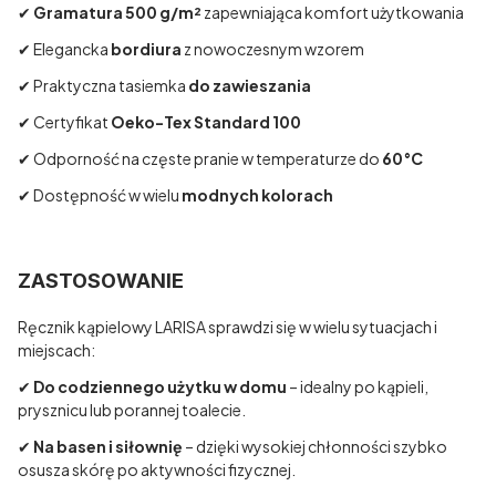
✔
Gramatura 500 g/m²
zapewniająca komfort użytkowania
✔ Elegancka
bordiura
z nowoczesnym wzorem
✔ Praktyczna tasiemka
do zawieszania
✔ Certyfikat
Oeko-Tex Standard 100
✔ Odporność na częste pranie w temperaturze do
60°C
✔ Dostępność w wielu
modnych kolorach
ZASTOSOWANIE
Ręcznik kąpielowy LARISA sprawdzi się w wielu sytuacjach i
miejscach:
✔
Do codziennego użytku w domu
– idealny po kąpieli,
prysznicu lub porannej toalecie.
✔
Na basen i siłownię
– dzięki wysokiej chłonności szybko
osusza skórę po aktywności fizycznej.