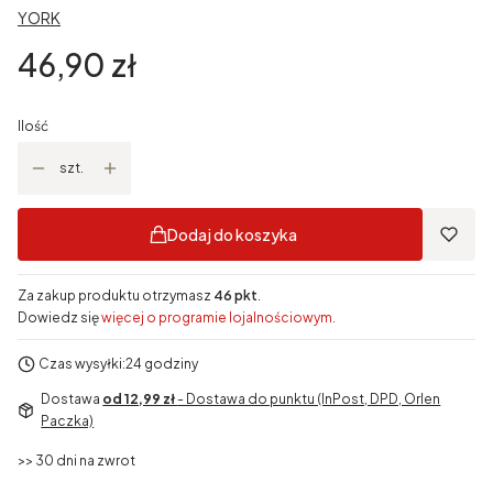
YORK
Cena
46,90 zł
Ilość
szt.
Dodaj do koszyka
Za zakup produktu otrzymasz
46 pkt
.
Dowiedz się
więcej o programie lojalnościowym.
Czas wysyłki:
24 godziny
Dostawa
od 12,99 zł
- Dostawa do punktu (InPost, DPD, Orlen
Paczka)
>> 30 dni na zwrot