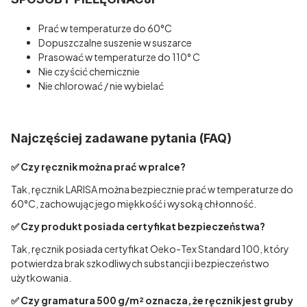
Prać w temperaturze do 60°C
Dopuszczalne suszenie w suszarce
Prasować w temperaturze do 110° C
Nie czyścić chemicznie
Nie chlorować / nie wybielać
Najczęściej zadawane pytania (FAQ)
✅ Czy ręcznik można prać w pralce?
Tak, ręcznik LARISA można bezpiecznie prać w temperaturze do
60°C, zachowując jego miękkość i wysoką chłonność.
✅ Czy produkt posiada certyfikat bezpieczeństwa?
Tak, ręcznik posiada certyfikat Oeko-Tex Standard 100, który
potwierdza brak szkodliwych substancji i bezpieczeństwo
użytkowania.
✅ Czy gramatura 500 g/m² oznacza, że ręcznik jest gruby