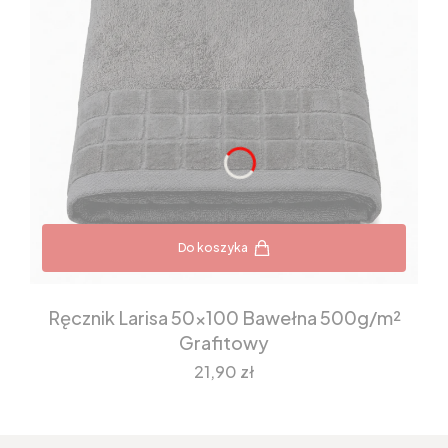
Do koszyka
Ręcznik Larisa 50x100 Bawełna 500g/m²
Grafitowy
Cena
21,90 zł