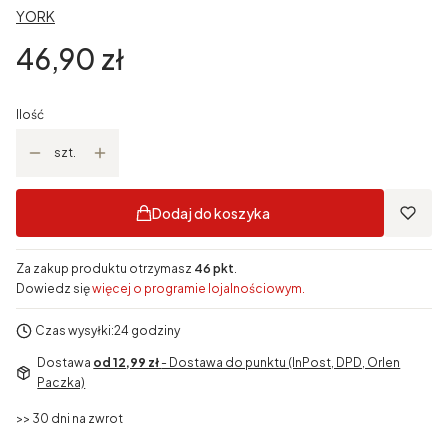
YORK
Cena
46,90 zł
Ilość
szt.
Dodaj do koszyka
Za zakup produktu otrzymasz
46 pkt
.
Dowiedz się
więcej o programie lojalnościowym.
Czas wysyłki:
24 godziny
Dostawa
od 12,99 zł
- Dostawa do punktu (InPost, DPD, Orlen
Paczka)
>> 30 dni na zwrot