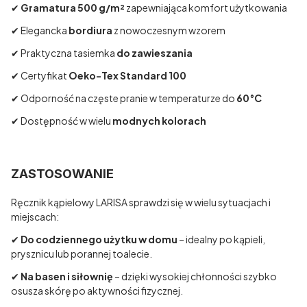
✔
Gramatura 500 g/m²
zapewniająca komfort użytkowania
✔ Elegancka
bordiura
z nowoczesnym wzorem
✔ Praktyczna tasiemka
do zawieszania
✔ Certyfikat
Oeko-Tex Standard 100
✔ Odporność na częste pranie w temperaturze do
60°C
✔ Dostępność w wielu
modnych kolorach
ZASTOSOWANIE
Ręcznik kąpielowy LARISA sprawdzi się w wielu sytuacjach i
miejscach:
✔
Do codziennego użytku w domu
– idealny po kąpieli,
prysznicu lub porannej toalecie.
✔
Na basen i siłownię
– dzięki wysokiej chłonności szybko
osusza skórę po aktywności fizycznej.