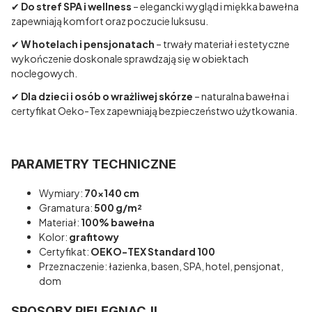
✔
Do stref SPA i wellness
– elegancki wygląd i miękka bawełna
zapewniają komfort oraz poczucie luksusu.
✔
W hotelach i pensjonatach
– trwały materiał i estetyczne
wykończenie doskonale sprawdzają się w obiektach
noclegowych.
✔
Dla dzieci i osób o wrażliwej skórze
– naturalna bawełna i
certyfikat Oeko-Tex zapewniają bezpieczeństwo użytkowania.
PARAMETRY TECHNICZNE
Wymiary:
70x140 cm
Gramatura:
500 g/m²
Materiał:
100% bawełna
Kolor:
grafitowy
Certyfikat:
OEKO-TEX Standard 100
Przeznaczenie: łazienka, basen, SPA, hotel, pensjonat,
dom
SPOSOBY PIELĘGNACJI