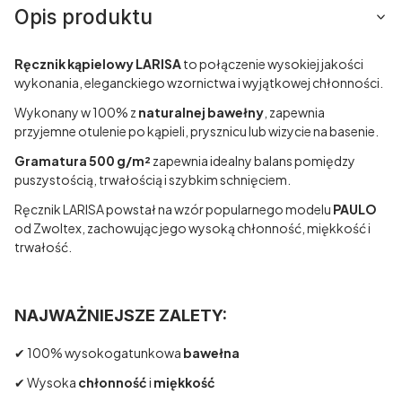
Opis produktu
Ręcznik kąpielowy LARISA
to połączenie wysokiej jakości
wykonania, eleganckiego wzornictwa i wyjątkowej chłonności.
Wykonany w 100% z
naturalnej bawełny
, zapewnia
przyjemne otulenie po kąpieli, prysznicu lub wizycie na basenie.
Gramatura 500 g/m²
zapewnia idealny balans pomiędzy
puszystością, trwałością i szybkim schnięciem.
Ręcznik LARISA powstał na wzór popularnego modelu
PAULO
od Zwoltex, zachowując jego wysoką chłonność, miękkość i
trwałość.
NAJWAŻNIEJSZE ZALETY:
✔ 100% wysokogatunkowa
bawełna
✔ Wysoka
chłonność
i
miękkość