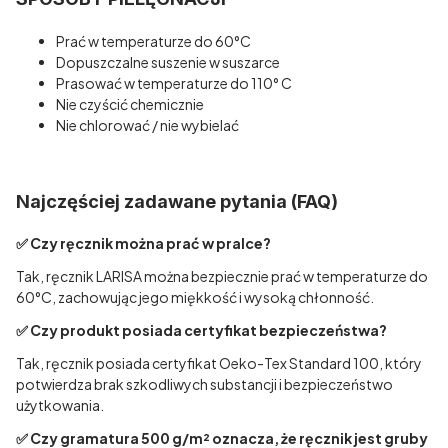
Prać w temperaturze do 60°C
Dopuszczalne suszenie w suszarce
Prasować w temperaturze do 110° C
Nie czyścić chemicznie
Nie chlorować / nie wybielać
Najczęściej zadawane pytania (FAQ)
✅ Czy ręcznik można prać w pralce?
Tak, ręcznik LARISA można bezpiecznie prać w temperaturze do
60°C, zachowując jego miękkość i wysoką chłonność.
✅ Czy produkt posiada certyfikat bezpieczeństwa?
Tak, ręcznik posiada certyfikat Oeko-Tex Standard 100, który
potwierdza brak szkodliwych substancji i bezpieczeństwo
użytkowania.
✅ Czy gramatura 500 g/m² oznacza, że ręcznik jest gruby