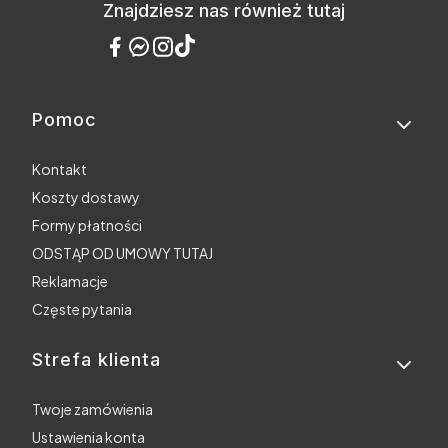
Znajdziesz nas również tutaj
Pomoc
Linki w stopce
Kontakt
Koszty dostawy
Formy płatności
ODSTĄP OD UMOWY TUTAJ
Reklamacje
Częste pytania
Strefa klienta
Twoje zamówienia
Ustawienia konta