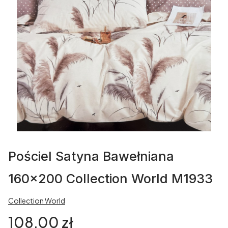
Pościel Satyna Bawełniana
160x200 Collection World M1933
Collection World
Cena
108,00 zł