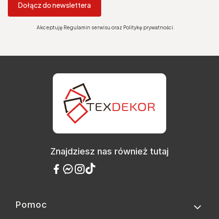
Dołącz do newslettera
Akceptuję Regulamin serwisu oraz Politykę prywatności.
Znajdziesz nas również tutaj
Pomoc
Linki w stopce