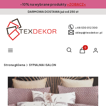
-10% na wybrane produkty
>ZOBACZ<
DARMOWA DOSTAWA już od 250 zł
+48 530 012 300
sklep@texdekor.pl
Produkty w kosz
Otwórz wyszukiwarkę
Szukaj
Menu
Koszyk
Zaloguj s
Strona główna
SYPIALNIA I SALON