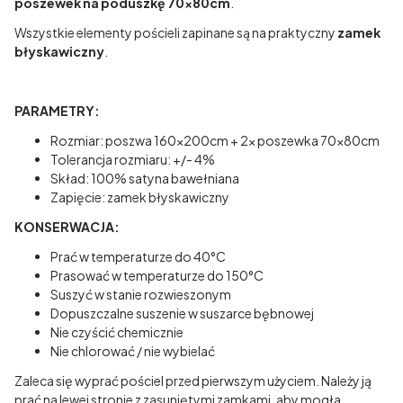
poszewek na poduszkę 70x80cm
.
Wszystkie elementy pościeli zapinane są na praktyczny
zamek
błyskawiczny
.
PARAMETRY:
Rozmiar: poszwa 160x200cm + 2x poszewka 70x80cm
Tolerancja rozmiaru: +/- 4%
Skład: 100% satyna bawełniana
Zapięcie: zamek błyskawiczny
KONSERWACJA:
Prać w temperaturze do 40°C
Prasować w temperaturze do 150°C
Suszyć w stanie rozwieszonym
Dopuszczalne suszenie w suszarce bębnowej
Nie czyścić chemicznie
Nie chlorować / nie wybielać
Zaleca się wyprać pościel przed pierwszym użyciem. Należy ją
prać na lewej stronie z zasuniętymi zamkami, aby mogła