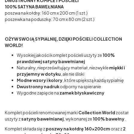
DWUSTRONNY KOMPLET POŚCIELI
100% SATYNA BAWEŁNIANA
poszwa na kołdrę: 160 cm x 200 cm (1 szt.)
poszewka na poduszkę: 70 cm x 80 cm (2 szt.)
OŻYW SWOJĄ SYPIALNIĘ, DZIĘKI POŚCIELI COLLECTION
WORLD!
Wysokiej jakości komplet pościeli uszyty ze
100%
prawdziwej satyny bawełnianej
Naturalny, nieprześwitujący materiał, niezwykle
miękki i
przyjemny w dotyku
, ale nie śliski
Modne wzory i kolory
, które upiększą każdą sypialnię
Dwustronny nadruk
odporny na spieranie
Wygodne zapięcie na
zamek błyskawiczny
Komplet pościeli renomowanej marki
Collection World
został
uszyty z
satyny bawełnianej
, wykonanej ze
100% bawełny
.
Komplet składa się z
poszwy na kołdrę 160x200cm
oraz z
2