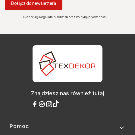
Dołącz do newslettera
Akceptuję Regulamin serwisu oraz Politykę prywatności.
Znajdziesz nas również tutaj
Pomoc
Linki w stopce