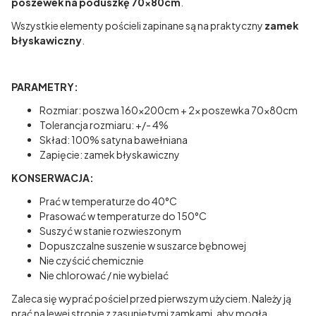
poszewek na poduszkę 70x80cm
.
Wszystkie elementy pościeli zapinane są na praktyczny
zamek
błyskawiczny
.
PARAMETRY:
Rozmiar: poszwa 160x200cm + 2x poszewka 70x80cm
Tolerancja rozmiaru: +/- 4%
Skład: 100% satyna bawełniana
Zapięcie: zamek błyskawiczny
KONSERWACJA:
Prać w temperaturze do 40°C
Prasować w temperaturze do 150°C
Suszyć w stanie rozwieszonym
Dopuszczalne suszenie w suszarce bębnowej
Nie czyścić chemicznie
Nie chlorować / nie wybielać
Zaleca się wyprać pościel przed pierwszym użyciem. Należy ją
prać na lewej stronie z zasuniętymi zamkami, aby mogła