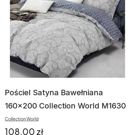
Pościel Satyna Bawełniana
160x200 Collection World M1630
Collection World
Cena
108,00 zł