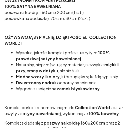
DWUSTRONNY KOMPLET POŚCIELI
100% SATYNA BAWEŁNIANA
poszwa na kołdrę: 160 cm x 200 cm (1 szt.)
poszewka na poduszkę: 70 cm x 80 cm (2 szt.)
OŻYW SWOJĄ SYPIALNIĘ, DZIĘKI POŚCIELI COLLECTION
WORLD!
Wysokiej jakości komplet pościeli uszyty ze
100%
prawdziwej satyny bawełnianej
Naturalny, nieprześwitujący materiał, niezwykle
miękki i
przyjemny w dotyku
, ale nie śliski
Modne wzory i kolory
, które upiększą każdą sypialnię
Dwustronny nadruk
odporny na spieranie
Wygodne zapięcie na
zamek błyskawiczny
Komplet pościeli renomowanej marki
Collection World
został
uszyty z
satyny bawełnianej
, wykonanej ze
100% bawełny
.
Komplet składa się z
poszwy na kołdrę 160x200cm
oraz z
2