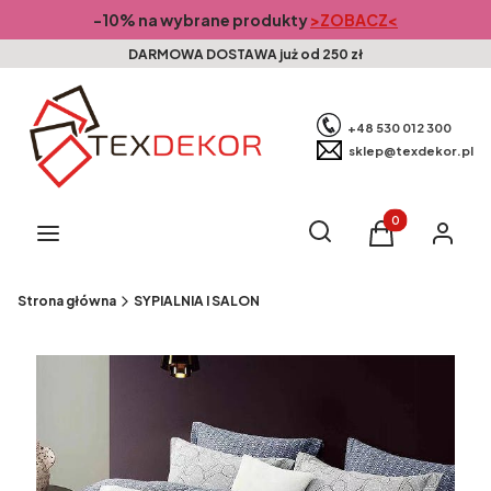
-10% na wybrane produkty
>ZOBACZ<
DARMOWA DOSTAWA już od 250 zł
+48 530 012 300
sklep@texdekor.pl
Produkty w kosz
Otwórz wyszukiwarkę
Szukaj
Menu
Koszyk
Zaloguj s
Strona główna
SYPIALNIA I SALON