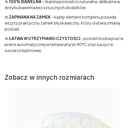
☆ 100% BAWEŁNA
- tkanina pościeli to naturalna, delikatna w
dotyku bawełna bez sztucznych dodatków.
☆ ZAPINANA NA ZAMEK
- każdy element kompletu posiada
wszyty praktyczny zamek błyskawiczny, który ułatwia zmianę
pościeli.
☆ ŁATWA W UTRZYMANIU CZYSTOŚCI
- pościel można prać w
pralce automatycznej w temperaturze 40°C oraz suszyć w
suszarce bębnowej.
Zobacz w innych rozmiarach