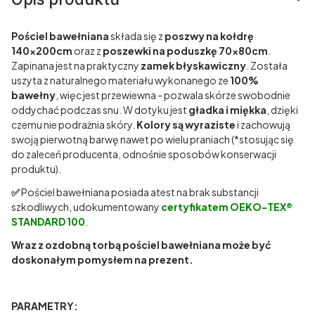
Pościel bawełniana
składa się z
poszwy na kołdrę
140x200cm
oraz z
poszewki na poduszkę 70x80cm
.
Zapinana jest na praktyczny
zamek błyskawiczny
. Została
uszyta z naturalnego materiału wykonanego ze
100%
bawełny
, więc jest przewiewna - pozwala skórze swobodnie
oddychać podczas snu. W dotyku jest
gładka i miękka
, dzięki
czemu nie podrażnia skóry.
Kolory są wyraziste
i zachowują
swoją pierwotną barwę nawet po wielu praniach (*stosując się
do zaleceń producenta, odnośnie sposobów konserwacji
produktu).
✅
Pościel bawełniana posiada atest na brak substancji
szkodliwych, udokumentowany
certyfikatem OEKO-TEX®
STANDARD 100
.
Wraz z ozdobną torbą pościel bawełniana może być
doskonałym pomysłem na prezent.
PARAMETRY: