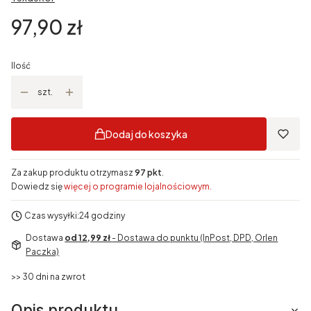
Cena
97,90 zł
Ilość
szt.
Dodaj do koszyka
Za zakup produktu otrzymasz
97 pkt
.
Dowiedz się
więcej o programie lojalnościowym.
Czas wysyłki:
24 godziny
Dostawa
od 12,99 zł
- Dostawa do punktu (InPost, DPD, Orlen
Paczka)
>> 30 dni na zwrot
Opis produktu