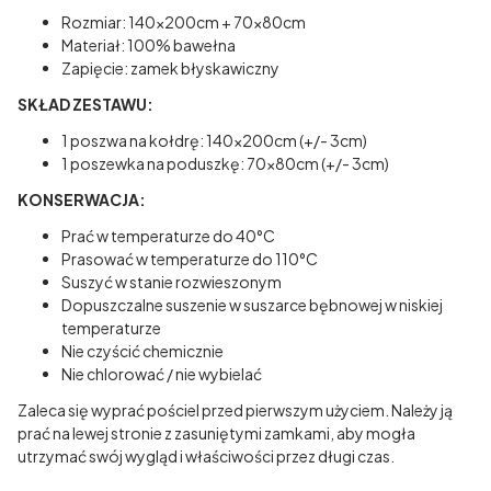
Rozmiar: 140x200cm + 70x80cm
Materiał: 100% bawełna
Zapięcie: zamek błyskawiczny
SKŁAD ZESTAWU:
1 poszwa na kołdrę: 140x200cm (+/- 3cm)
1 poszewka na poduszkę: 70x80cm (+/- 3cm)
KONSERWACJA:
Prać w temperaturze do 40°C
Prasować w temperaturze do 110°C
Suszyć w stanie rozwieszonym
Dopuszczalne suszenie w suszarce bębnowej w niskiej
temperaturze
Nie czyścić chemicznie
Nie chlorować / nie wybielać
Zaleca się wyprać pościel przed pierwszym użyciem. Należy ją
prać na lewej stronie z zasuniętymi zamkami, aby mogła
utrzymać swój wygląd i właściwości przez długi czas.