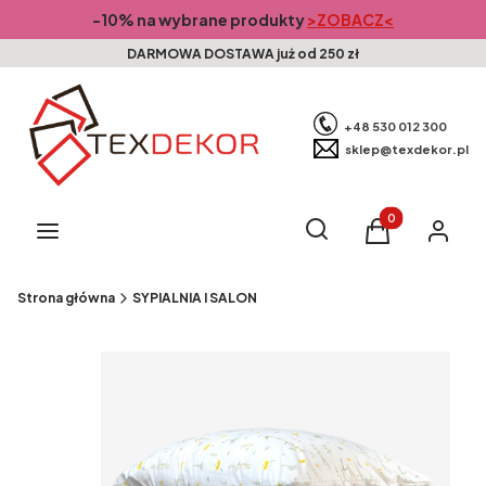
-10% na wybrane produkty
>ZOBACZ<
DARMOWA DOSTAWA już od 250 zł
+48 530 012 300
sklep@texdekor.pl
Produkty w kosz
Otwórz wyszukiwarkę
Szukaj
Menu
Koszyk
Zaloguj s
Strona główna
SYPIALNIA I SALON