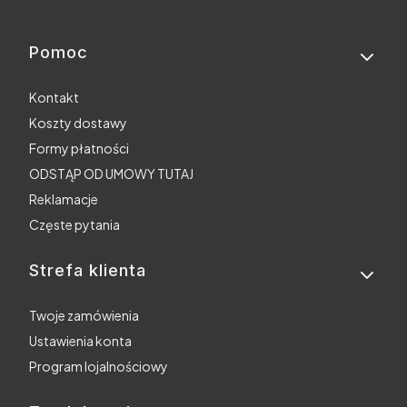
Pomoc
Linki w stopce
Kontakt
Koszty dostawy
Formy płatności
ODSTĄP OD UMOWY TUTAJ
Reklamacje
Częste pytania
Strefa klienta
Twoje zamówienia
Ustawienia konta
Program lojalnościowy