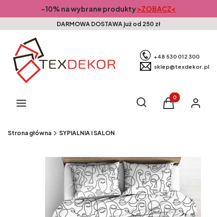
-10% na wybrane produkty
>ZOBACZ<
DARMOWA DOSTAWA już od 250 zł
+48 530 012 300
sklep@texdekor.pl
Produkty w kosz
Otwórz wyszukiwarkę
Szukaj
Menu
Koszyk
Zaloguj s
Strona główna
SYPIALNIA I SALON