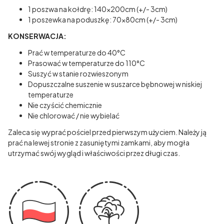
1 poszwa na kołdrę: 140x200cm (+/- 3cm)
1 poszewka na poduszkę: 70x80cm (+/- 3cm)
KONSERWACJA:
Prać w temperaturze do 40°C
Prasować w temperaturze do 110°C
Suszyć w stanie rozwieszonym
Dopuszczalne suszenie w suszarce bębnowej w niskiej
temperaturze
Nie czyścić chemicznie
Nie chlorować / nie wybielać
Zaleca się wyprać pościel przed pierwszym użyciem. Należy ją
prać na lewej stronie z zasuniętymi zamkami, aby mogła
utrzymać swój wygląd i właściwości przez długi czas.