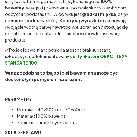
uszyta z naturalnego materiału wykonanego ze
100%
bawełny
, więc jest przewiewna - pozwala skórze swobodnie
oddychać podczas snu. W dotyku jest
gładka i miękka
, dzięki
czemu nie podrażnia skóry.
Kolory są wyraziste
i zachowują
swoją pierwotną barwę nawet po wielu praniach (*stosując się
do zaleceń producenta, odnośnie sposobów konserwacji
produktu).
✅
Pościel bawełniana posiada atest na brak substancji
szkodliwych, udokumentowany
certyfikatem OEKO-TEX®
STANDARD 100
.
Wraz z ozdobną torbą pościel bawełniana może być
doskonałym pomysłem na prezent.
PARAMETRY:
Rozmiar: 140x200cm + 70x80cm
Materiał: 100% bawełna
Zapięcie: zamek błyskawiczny
SKŁAD ZESTAWU: