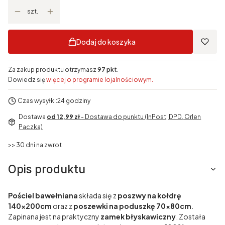
szt.
Dodaj do koszyka
Za zakup produktu otrzymasz
97 pkt
.
Dowiedz się
więcej o programie lojalnościowym.
Czas wysyłki:
24 godziny
Dostawa
od 12,99 zł
- Dostawa do punktu (InPost, DPD, Orlen
Paczka)
>> 30 dni na zwrot
Opis produktu
Pościel bawełniana
składa się z
poszwy na kołdrę
140x200cm
oraz z
poszewki na poduszkę 70x80cm
.
Zapinana jest na praktyczny
zamek błyskawiczny
. Została