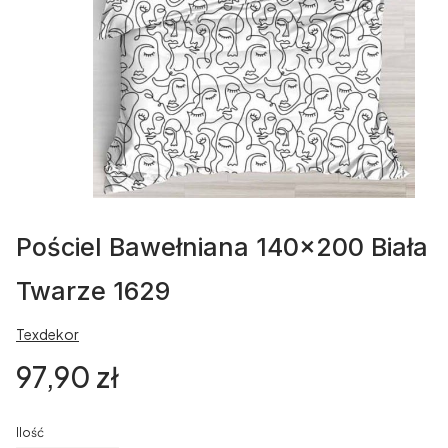
Pościel Bawełniana 140x200 Biała
Twarze 1629
Texdekor
Cena
97,90 zł
Ilość