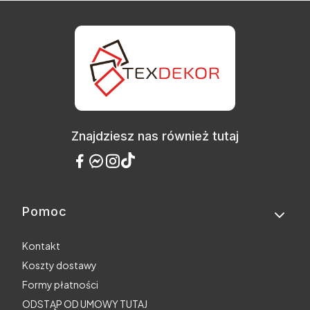
Znajdziesz nas również tutaj
Pomoc
Linki w stopce
Kontakt
Koszty dostawy
Formy płatności
ODSTĄP OD UMOWY TUTAJ