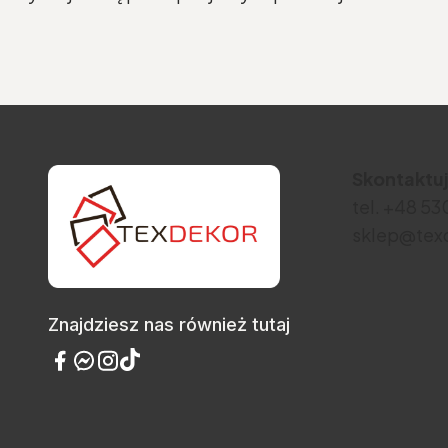
Skontaktuj
tel. +48 5
sklep@texd
Znajdziesz nas również tutaj