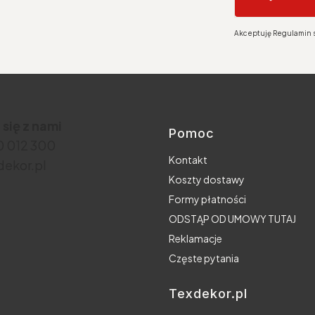
Akceptuję Regulamin s
 się z nami
Pomoc
Linki w stopce
30 012 300
Kontakt
ekor.pl
Koszty dostawy
Formy płatności
ODSTĄP OD UMOWY TUTAJ
Reklamacje
Częste pytania
Texdekor.pl