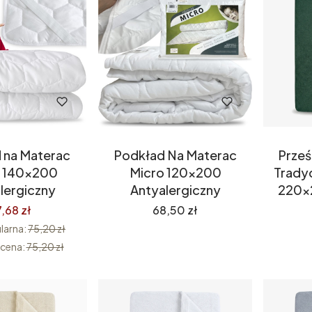
 na Materac
Podkład Na Materac
Prześ
a 140x200
Micro 120x200
Trady
lergiczny
Antyalergiczny
220x
Cena
,68 zł
68,50 zł
larna:
75,20 zł
 cena:
75,20 zł