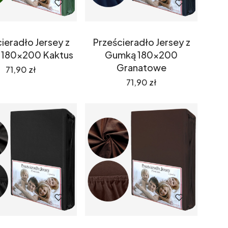
ieradło Jersey z
Prześcieradło Jersey z
180x200 Kaktus
Gumką 180x200
Granatowe
Cena
71,90 zł
Cena
71,90 zł