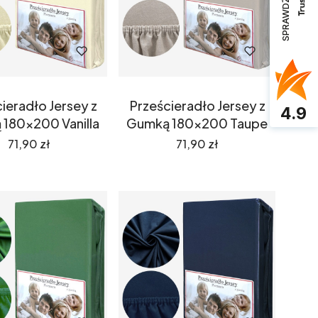
SPRAWDŹ OPINIE
ieradło Jersey z
Prześcieradło Jersey z
4.9
180x200 Vanilla
Gumką 180x200 Taupe
Cena
Cena
71,90 zł
71,90 zł