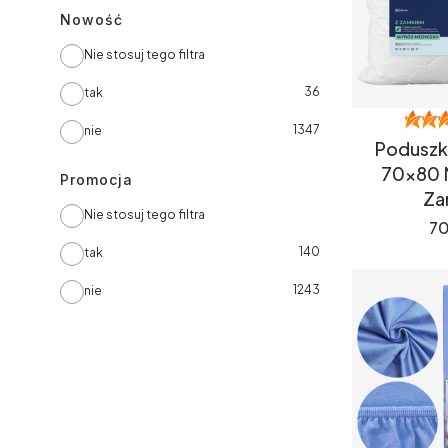
Nowość
Nie stosuj tego filtra
36
tak
1347
nie
Poduszk
70x80 
Promocja
Za
Nie stosuj tego filtra
Ce
70
140
tak
1243
nie