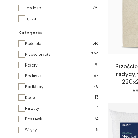
791
Texdekor
11
Tęcza
Kategoria
Kategoria
516
Pościele
395
Prześcieradła
91
Przeście
Kołdry
Tradycyj
67
Poduszki
220x
48
Podkłady
C
69
13
Koce
1
Narzuty
174
Poszewki
8
Wsypy