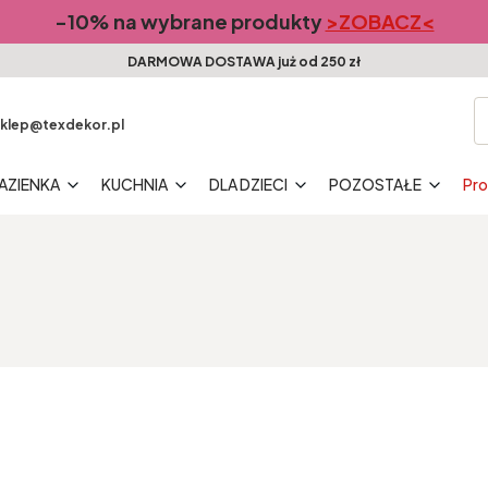
-10% na wybrane produkty
>ZOBACZ<
DARMOWA DOSTAWA już od 250 zł
klep@texdekor.pl
AZIENKA
KUCHNIA
DLA DZIECI
POZOSTAŁE
Pr
oduktów