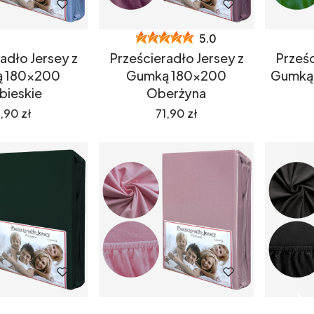
5.0
adło Jersey z
Prześcieradło Jersey z
Prześc
 180x200
Gumką 180x200
Gumką 
bieskie
Oberżyna
ena
Cena
,90 zł
71,90 zł