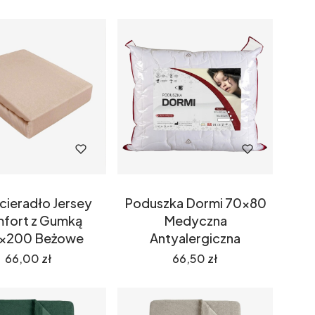
cieradło Jersey
Poduszka Dormi 70x80
fort z Gumką
Medyczna
x200 Beżowe
Antyalergiczna
Cena
Cena
66,00 zł
66,50 zł