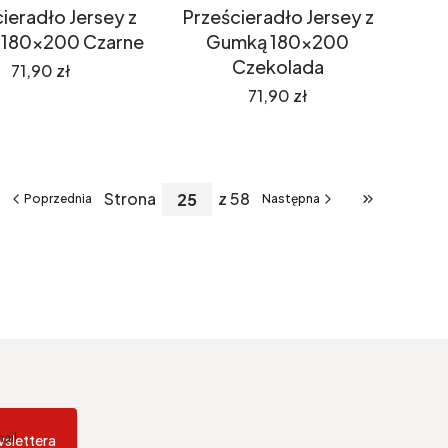
ieradło Jersey z
Prześcieradło Jersey z
180x200 Czarne
Gumką 180x200
Czekolada
Cena
71,90 zł
Cena
71,90 zł
Strona
z 58
Poprzednia
Następna
 do pierwszej strony z produktami
Przejdź do os
ail
slettera