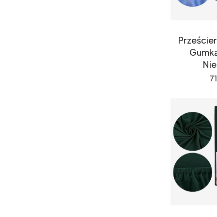
Prześcier
Gumką
Nie
C
71