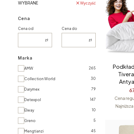
WYBRANE
Wyczyść
Cena
Cena od
Cena do
zł
zł
Marka
Podkład
Marka
265
AMW
Tiver
30
Collection World
Antya
79
Darymex
67
Cena regu
147
Detexpol
Najniższa
10
Elway
5
Greno
45
Mengtianzi