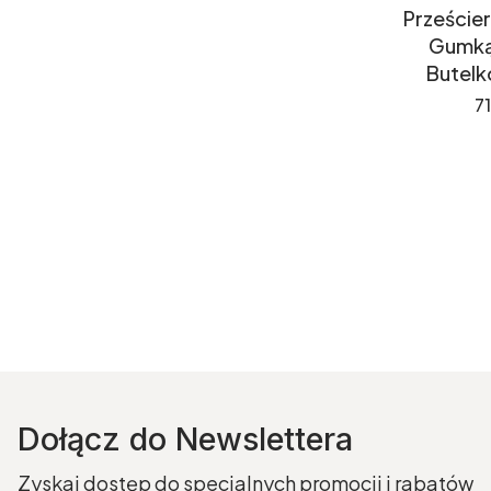
Prześcier
Gumką
Butelk
C
71
Dołącz do Newslettera
Zyskaj dostęp do specjalnych promocji i rabatów