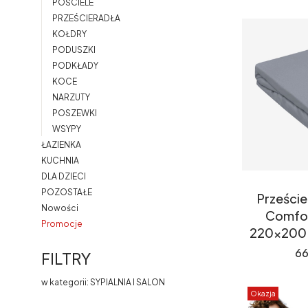
POŚCIELE
PRZEŚCIERADŁA
KOŁDRY
PODUSZKI
PODKŁADY
KOCE
NARZUTY
POSZEWKI
WSYPY
ŁAZIENKA
KUCHNIA
DLA DZIECI
POZOSTAŁE
Przeście
Nowości
Comfor
Promocje
220x200 
Koniec menu
Ce
66
FILTRY
w kategorii: SYPIALNIA I SALON
Okazja