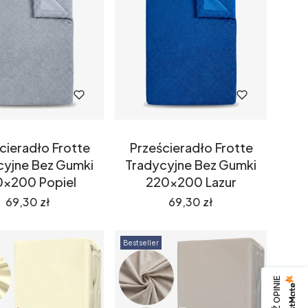
cieradło Frotte
Prześcieradło Frotte
cyjne Bez Gumki
Tradycyjne Bez Gumki
0x200 Popiel
220x200 Lazur
Cena
Cena
69,30 zł
69,30 zł
Bestseller