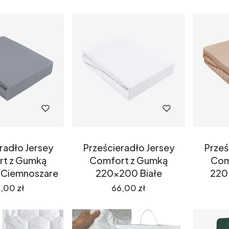
radło Jersey
Prześcieradło Jersey
Prześ
t z Gumką
Comfort z Gumką
Com
Ciemnoszare
220x200 Białe
220
na
Cena
,00 zł
66,00 zł