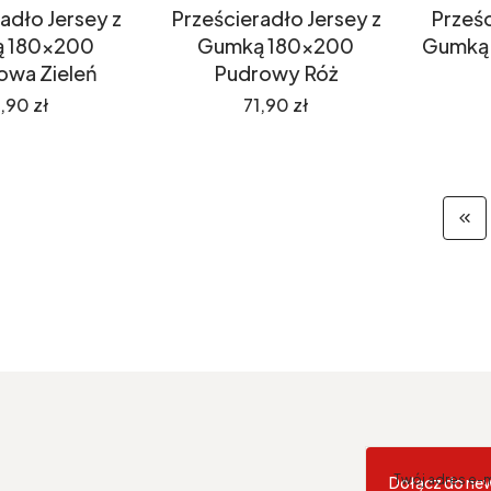
adło Jersey z
Prześcieradło Jersey z
Prześc
 180x200
Gumką 180x200
Gumką 
owa Zieleń
Pudrowy Róż
ena
Cena
,90 zł
71,90 zł
Wróć
Twój adres e-m
Dołącz do new