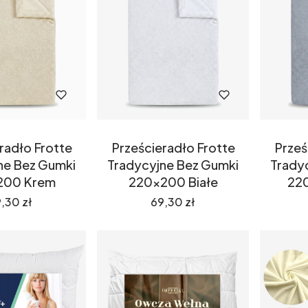
radło Frotte
Prześcieradło Frotte
Prześ
ne Bez Gumki
Tradycyjne Bez Gumki
Trady
200 Krem
220x200 Białe
22
ena
Cena
,30 zł
69,30 zł