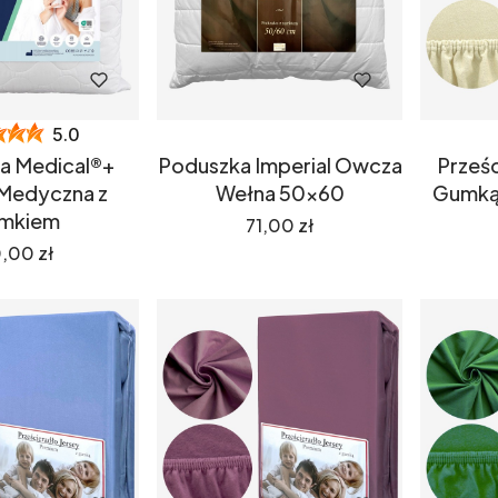
5.0
a Medical®+
Poduszka Imperial Owcza
Prześc
Medyczna z
Wełna 50x60
Gumką 
mkiem
Cena
71,00 zł
na
,00 zł