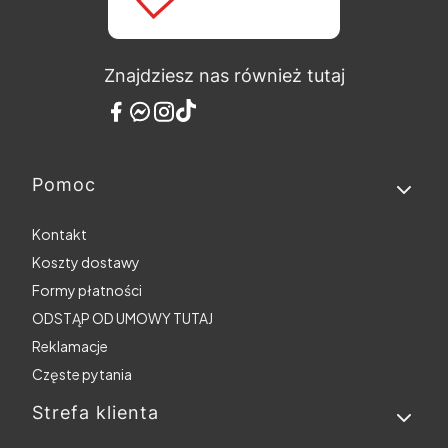
Znajdziesz nas również tutaj
Pomoc
Linki w stopce
Kontakt
Koszty dostawy
Formy płatności
ODSTĄP OD UMOWY TUTAJ
Reklamacje
Częste pytania
Strefa klienta