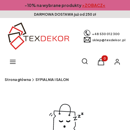
-10% na wybrane produkty
>ZOBACZ<
DARMOWA DOSTAWA już od 250 zł
+48 530 012 300
sklep@texdekor.pl
Produkty w kosz
Otwórz wyszukiwarkę
Szukaj
Menu
Koszyk
Zaloguj s
Strona główna
SYPIALNIA I SALON