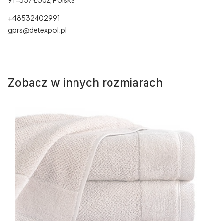
91-357 Łódź, Polska
+48532402991
gprs@detexpol.pl
Zobacz w innych rozmiarach