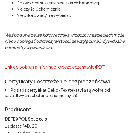
Dozwolone suszenie w suszarce bębnowej
Nie czyścić chemicznie
Nie chlorować / nie wybielać
Weź pod uwagę, że kolor ręcznika widoczny na zdjęciach może
nieco odbiegać od rzeczywistości, ze względu na indywidualne
parametry wyświetlacza.
Link do pobrania Informacji o bezpieczeństwie (PDF)
Certyfikaty i ostrzeżenie bezpieczeństwa
Posiada certyfikat Oeko-Tex (tekstylia są wolne od
szkodliwych substancji chemicznych).
Producent
DETEXPOL Sp. z o. o.
Liściasta 74D/20