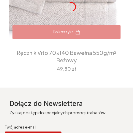
Do koszyka
Ręcznik Vito 70x140 Bawełna 550g/m²
Beżowy
Cena
49,80 zł
Dołącz do Newslettera
Zyskaj dostęp do specjalnych promocji i rabatów
Twój adres e-mail