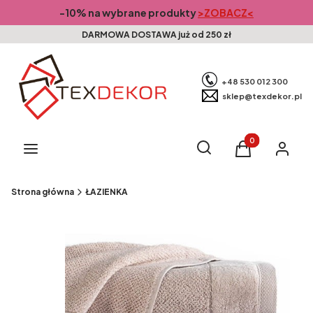
-10% na wybrane produkty
>ZOBACZ<
DARMOWA DOSTAWA już od 250 zł
+48 530 012 300
sklep@texdekor.pl
Produkty w kosz
Otwórz wyszukiwarkę
Szukaj
Menu
Koszyk
Zaloguj s
Strona główna
ŁAZIENKA