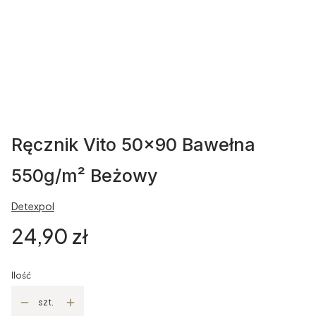
Ręcznik Vito 50x90 Bawełna
550g/m² Beżowy
Detexpol
Cena
24,90 zł
Ilość
szt.