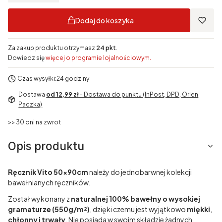
Dodaj do koszyka
Za zakup produktu otrzymasz
24 pkt
.
Dowiedz się
więcej o programie lojalnościowym.
Czas wysyłki:
24 godziny
Dostawa
od 12,99 zł
- Dostawa do punktu (InPost, DPD, Orlen
Paczka)
>> 30 dni na zwrot
Opis produktu
Ręcznik Vito 50x90cm
należy do jednobarwnej kolekcji
bawełnianych ręczników.
Został wykonany z
naturalnej 100% bawełny o wysokiej
gramaturze (550g/m²)
, dzięki czemu jest wyjątkowo
miękki
,
chłonny i trwały
. Nie posiada w swoim składzie żadnych