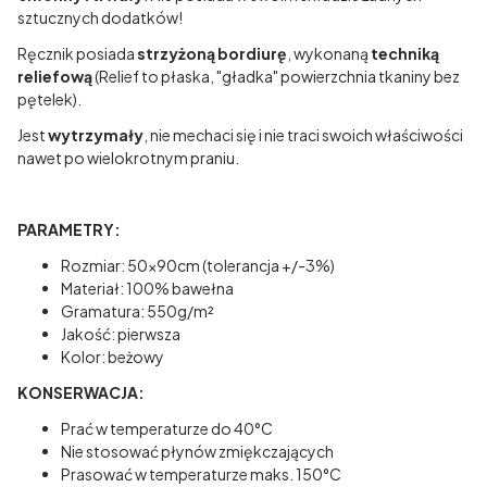
sztucznych dodatków!
Ręcznik posiada
strzyżoną bordiurę
, wykonaną
techniką
reliefową
(Relief to płaska, "gładka" powierzchnia tkaniny bez
pętelek).
Jest
wytrzymały
, nie mechaci się i nie traci swoich właściwości
nawet po wielokrotnym praniu.
PARAMETRY:
Rozmiar: 50x90cm (tolerancja +/-3%)
Materiał: 100% bawełna
Gramatura: 550g/m²
Jakość: pierwsza
Kolor: beżowy
KONSERWACJA:
Prać w temperaturze do 40°C
Nie stosować płynów zmiękczających
Prasować w temperaturze maks. 150°C