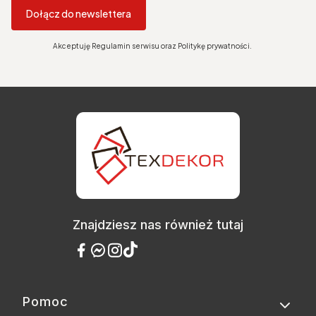
Dołącz do newslettera
Akceptuję Regulamin serwisu oraz Politykę prywatności.
Znajdziesz nas również tutaj
Pomoc
Linki w stopce