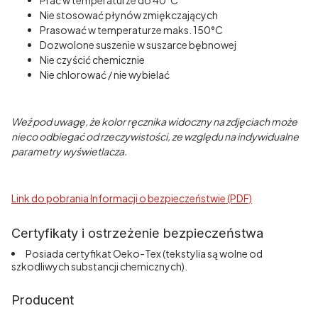
Prać w temperaturze do 40°C
Nie stosować płynów zmiękczających
Prasować w temperaturze maks. 150°C
Dozwolone suszenie w suszarce bębnowej
Nie czyścić chemicznie
Nie chlorować / nie wybielać
Weź pod uwagę, że kolor ręcznika widoczny na zdjęciach może
nieco odbiegać od rzeczywistości, ze względu na indywidualne
parametry wyświetlacza.
Link do pobrania Informacji o bezpieczeństwie (PDF)
Certyfikaty i ostrzeżenie bezpieczeństwa
Posiada certyfikat Oeko-Tex (tekstylia są wolne od
szkodliwych substancji chemicznych).
Producent