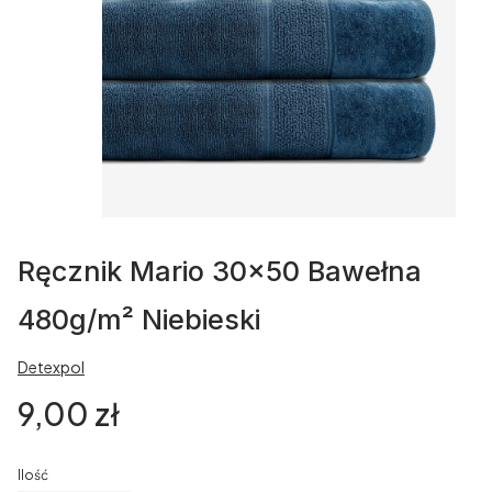
Ręcznik Mario 30x50 Bawełna
480g/m² Niebieski
Detexpol
Cena
9,00 zł
Ilość