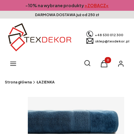
-10% na wybrane produkty
>ZOBACZ<
DARMOWA DOSTAWA już od 250 zł
+48 530 012 300
sklep@texdekor.pl
Produkty w kosz
Otwórz wyszukiwarkę
Szukaj
Menu
Koszyk
Zaloguj s
Strona główna
ŁAZIENKA