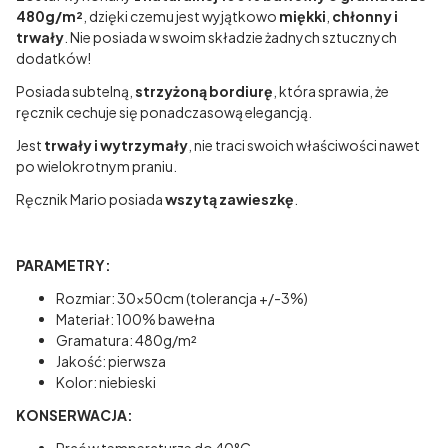
480g/m²
, dzięki czemu jest wyjątkowo
miękki
,
chłonny i
trwały
. Nie posiada w swoim składzie żadnych sztucznych
dodatków!
Posiada subtelną,
strzyżoną bordiurę
, która sprawia, że
ręcznik cechuje się ponadczasową elegancją.
Jest
trwały i
wytrzymały
, nie traci swoich właściwości nawet
po wielokrotnym praniu.
Ręcznik Mario posiada
wszytą zawieszkę
.
PARAMETRY:
Rozmiar: 30x50cm (tolerancja +/-3%)
Materiał: 100% bawełna
Gramatura: 480g/m²
Jakość: pierwsza
Kolor: niebieski
KONSERWACJA: