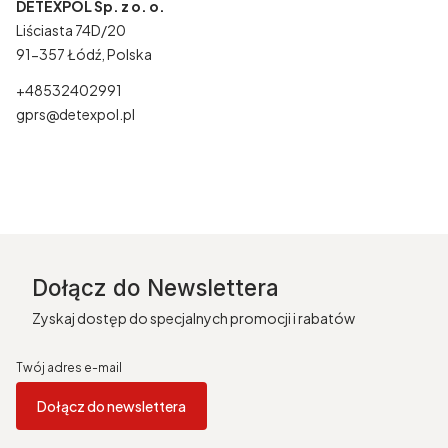
DETEXPOL Sp. z o. o.
Liściasta 74D/20
91-357 Łódź, Polska
+48532402991
gprs@detexpol.pl
Dołącz do Newslettera
Zyskaj dostęp do specjalnych promocji i rabatów
Twój adres e-mail
Dołącz do newslettera