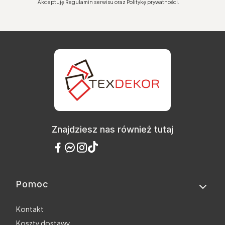
Akceptuję Regulamin serwisu oraz Politykę prywatności.
Znajdziesz nas również tutaj
Pomoc
Linki w stopce
Kontakt
Koszty dostawy