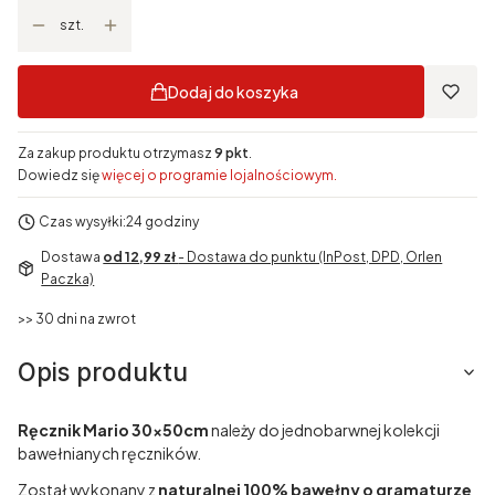
szt.
Dodaj do koszyka
Za zakup produktu otrzymasz
9 pkt
.
Dowiedz się
więcej o programie lojalnościowym.
Czas wysyłki:
24 godziny
Dostawa
od 12,99 zł
- Dostawa do punktu (InPost, DPD, Orlen
Paczka)
>> 30 dni na zwrot
Opis produktu
Ręcznik Mario 30x50cm
należy do jednobarwnej kolekcji
bawełnianych ręczników.
Został wykonany z
naturalnej 100% bawełny o gramaturze