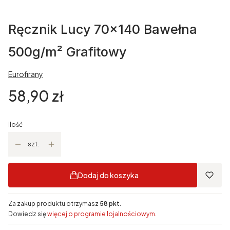
Ręcznik Lucy 70x140 Bawełna
500g/m² Grafitowy
Eurofirany
Cena
58,90 zł
Ilość
szt.
Dodaj do koszyka
Za zakup produktu otrzymasz
58 pkt
.
Dowiedz się
więcej o programie lojalnościowym.