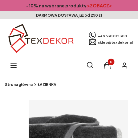
-10% na wybrane produkty
>ZOBACZ<
DARMOWA DOSTAWA już od 250 zł
+48 530 012 300
sklep@texdekor.pl
Produkty w kosz
Otwórz wyszukiwarkę
Szukaj
Menu
Koszyk
Zaloguj s
Strona główna
ŁAZIENKA