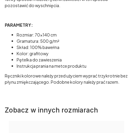
pozostawić do wyschnięcia.
PARAMETRY:
Rozmiar: 70x140 cm
Gramatura: 500 g/m²
Skład: 100% bawełna
Kolor: grafitowy
Pętelka do zawieszenia
Instrukcja prania na metce produktu
Ręczniki kolorowe należy przed użyciem wyprać trzykrotnie bez
płynu zmiękczającego. Podobne kolory należy prać razem.
Zobacz w innych rozmiarach