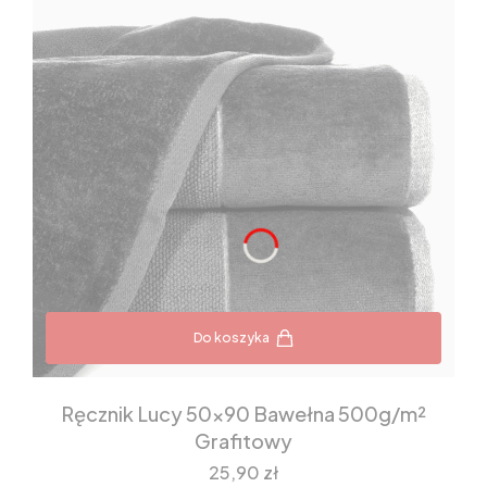
Do koszyka
Ręcznik Lucy 50x90 Bawełna 500g/m²
Grafitowy
Cena
25,90 zł