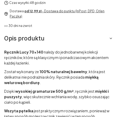
Czas wysyłki:
48 godzin
Dostawa
od 12,99 zł
- Dostawa do punktu (InPost, DPD, Orlen
Paczka)
>> 30 dni na zwrot
Opis produktu
Ręcznik Lucy 70x140
należy do jednobarwnej kolekcji
ręczników, które są klasycznym i ponadczasowym akcentem
każdej łazienki.
Został wykonany ze
100% naturalnej bawełny
, która jest
delikatna i nie podrażnia skóry. Ręcznik posiada
miękką
welurową bordiurę
.
Dzięki
wysokiej gramaturze 500 g/m²
, ręcznik jest
miękki i
puszysty
, więc skutecznie wchłania wodę, szybko osuszając
ciało po kąpieli.
Wszyta pętelka
jest praktycznym rozwiązaniem, ponieważ w
łatwy sposób możesz ręcznik zawiesić i w ten sposób