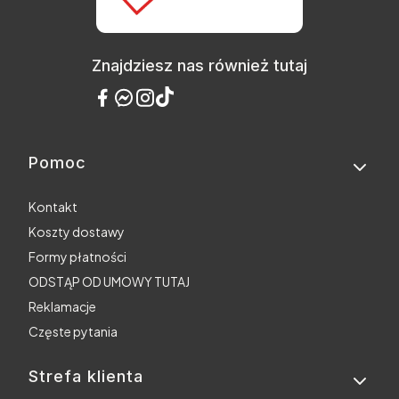
Znajdziesz nas również tutaj
Pomoc
Linki w stopce
Kontakt
Koszty dostawy
Formy płatności
ODSTĄP OD UMOWY TUTAJ
Reklamacje
Częste pytania
Strefa klienta