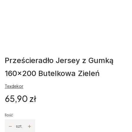
Prześcieradło Jersey z Gumką
160x200 Butelkowa Zieleń
Texdekor
Cena
65,90 zł
Ilość
szt.