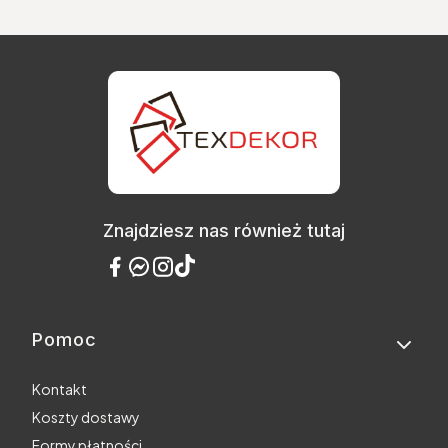
Znajdziesz nas również tutaj
Pomoc
Linki w stopce
Kontakt
Koszty dostawy
Formy płatności