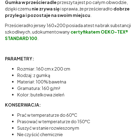
Gumka w prześcieradle
przeszyta jest po całym obwodzie,
dzięki czemu
nie zrywa się
i sprawia, że prześcieradło
dobrze
przylega i pozostaje na swoim miejscu
.
Prześcieradło jersey 160x200 posiada atest na brak substancji
szkodliwych, udokumentowany
certyfikatem OEKO-TEX®
STANDARD 100
.
PARAMETRY:
Rozmiar: 160 cm x 200 cm
Rodzaj: z gumką
Materiał: 100% bawełna
Gramatura: 160 g/m²
Kolor: butelkowa zieleń
KONSERWACJA:
Prać w temperaturze do 60°C
Prasować w temperaturze do 150°C
Suszyć w stanie rozwieszonym
Nie czyścić chemicznie