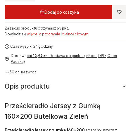
Dodaj do koszyka
Za zakup produktu otrzymasz
65 pkt
.
Dowiedz się
więcej o programie lojalnościowym.
Czas wysyłki:
24 godziny
Dostawa
od 12,99 zł
- Dostawa do punktu (InPost, DPD, Orlen
Paczka)
>> 30 dni na zwrot
Opis produktu
Prześcieradło Jersey z Gumką
160x200 Butelkowa Zieleń
Prześcieradło jersey z gumką 160x200
zostało uszyte z