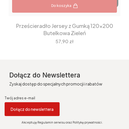
Do koszyka
Prześcieradło Jersey z Gumką 120x200
Butelkowa Zieleń
Cena
57,90 zł
Dołącz do Newslettera
Zyskaj dostęp do specjalnych promocji i rabatów
Twój adres e-mail
Dołącz do newslettera
Akceptuję Regulamin serwisu oraz Politykę prywatności.