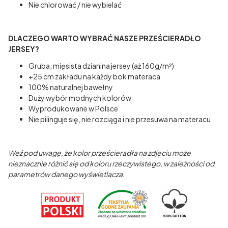
Nie chlorować / nie wybielać
DLACZEGO WARTO WYBRAĆ NASZE PRZEŚCIERADŁO
JERSEY?
Gruba, mięsista dzianina jersey (aż 160g/m²)
+25 cm zakładu na każdy bok materaca
100% naturalnej bawełny
Duży wybór modnych kolorów
Wyprodukowane w Polsce
Nie pilinguje się, nie rozciąga i nie przesuwa na materacu
Weź pod uwagę, że kolor prześcieradła na zdjęciu może
nieznacznie różnić się od koloru rzeczywistego, w zależności od
parametrów danego wyświetlacza.