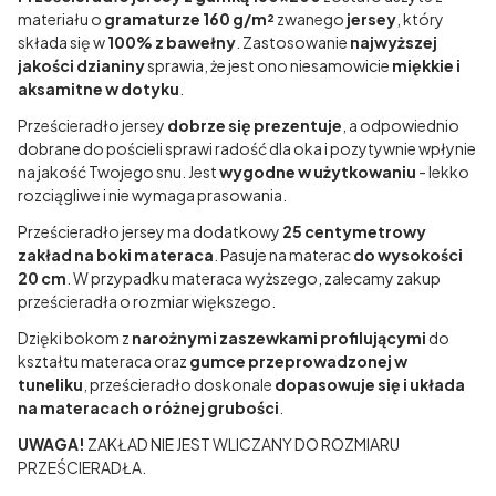
materiału o
gramaturze 160 g/m²
zwanego
jersey
, który
składa się w
100% z bawełny
. Zastosowanie
najwyższej
jakości dzianiny
sprawia, że jest ono niesamowicie
miękkie i
aksamitne w dotyku
.
Prześcieradło jersey
dobrze się prezentuje
, a odpowiednio
dobrane do pościeli sprawi radość dla oka i pozytywnie wpłynie
na jakość Twojego snu. Jest
wygodne w użytkowaniu
- lekko
rozciągliwe i nie wymaga prasowania.
Prześcieradło jersey ma dodatkowy
25 centymetrowy
zakład na boki materaca
. Pasuje na materac
do wysokości
20 cm
. W przypadku materaca wyższego, zalecamy zakup
prześcieradła o rozmiar większego.
Dzięki bokom z
narożnymi zaszewkami profilującymi
do
kształtu materaca oraz
gumce przeprowadzonej w
tuneliku
, prześcieradło doskonale
dopasowuje się i układa
na materacach o różnej grubości
.
UWAGA!
ZAKŁAD NIE JEST WLICZANY DO ROZMIARU
PRZEŚCIERADŁA.