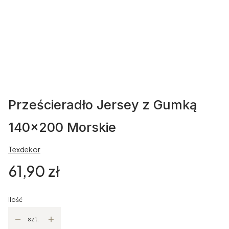
Prześcieradło Jersey z Gumką
140x200 Morskie
Texdekor
Cena
61,90 zł
Ilość
szt.