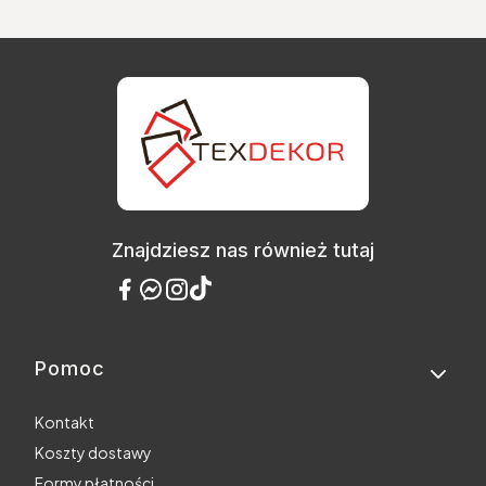
Znajdziesz nas również tutaj
Pomoc
Linki w stopce
Kontakt
Koszty dostawy
Formy płatności