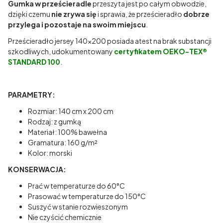
Gumka w prześcieradle
przeszyta jest po całym obwodzie,
dzięki czemu
nie zrywa się
i sprawia, że prześcieradło
dobrze
przylega i pozostaje na swoim miejscu
.
Prześcieradło jersey 140x200 posiada atest na brak substancji
szkodliwych, udokumentowany
certyfikatem OEKO-TEX®
STANDARD 100
.
PARAMETRY:
Rozmiar: 140 cm x 200 cm
Rodzaj: z gumką
Materiał: 100% bawełna
Gramatura: 160 g/m²
Kolor: morski
KONSERWACJA:
Prać w temperaturze do 60°C
Prasować w temperaturze do 150°C
Suszyć w stanie rozwieszonym
Nie czyścić chemicznie