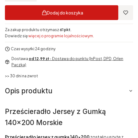
Dodaj do koszyka
Za zakup produktu otrzymasz
61 pkt
.
Dowiedz się
więcej o programie lojalnościowym.
Czas wysyłki:
24 godziny
Dostawa
od 12,99 zł
- Dostawa do punktu (InPost, DPD, Orlen
Paczka)
>> 30 dni na zwrot
Opis produktu
Prześcieradło Jersey z Gumką
140x200 Morskie
Prześcieradło jersey z gumką 140x200
zostało uszyte z