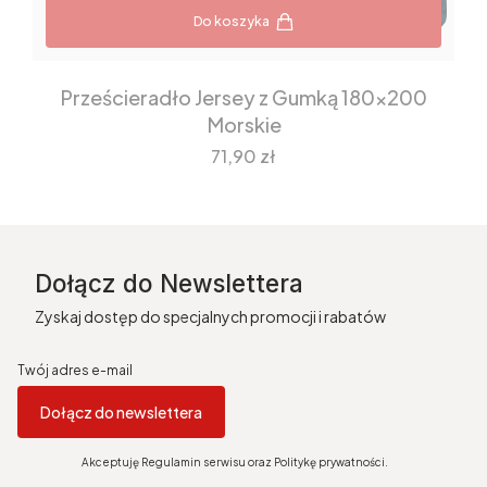
Do koszyka
Prześcieradło Jersey z Gumką 180x200
Morskie
Cena
71,90 zł
Dołącz do Newslettera
Zyskaj dostęp do specjalnych promocji i rabatów
Twój adres e-mail
Dołącz do newslettera
Akceptuję Regulamin serwisu oraz Politykę prywatności.