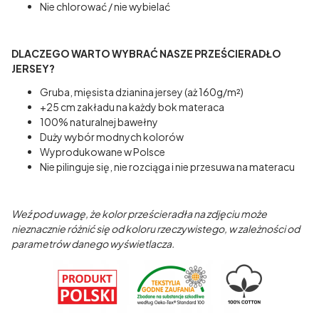
Nie chlorować / nie wybielać
DLACZEGO WARTO WYBRAĆ NASZE PRZEŚCIERADŁO
JERSEY?
Gruba, mięsista dzianina jersey (aż 160g/m²)
+25 cm zakładu na każdy bok materaca
100% naturalnej bawełny
Duży wybór modnych kolorów
Wyprodukowane w Polsce
Nie pilinguje się, nie rozciąga i nie przesuwa na materacu
Weź pod uwagę, że kolor prześcieradła na zdjęciu może
nieznacznie różnić się od koloru rzeczywistego, w zależności od
parametrów danego wyświetlacza.