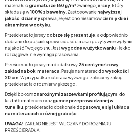
materiału o
gramaturze 160 g/m²
zwanego
jersey
, który
składa się w
100% z bawełny
. Zastosowanie
najwyższej
jakości dzianiny
sprawia, że jest ono niesamowicie
miękkie i
aksamitne w dotyku
.
Prześcieradło jersey
dobrze się prezentuje
, a odpowiednio
dobrane do pościeli sprawi radość dla oka i pozytywnie wpłynie
na jakość Twojego snu. Jest
wygodne w użytkowaniu
- lekko
rozciągliwe i nie wymaga prasowania.
Prześcieradło jersey ma dodatkowy
25 centymetrowy
zakład na boki materaca
. Pasuje na materac
do wysokości
20 cm
. W przypadku materaca wyższego, zalecamy zakup
prześcieradła o rozmiar większego.
Dzięki bokom z
narożnymi zaszewkami profilującymi
do
kształtu materaca oraz
gumce przeprowadzonej w
tuneliku
, prześcieradło doskonale
dopasowuje się i układa
na materacach o różnej grubości
.
UWAGA!
ZAKŁAD NIE JEST WLICZANY DO ROZMIARU
PRZEŚCIERADŁA.