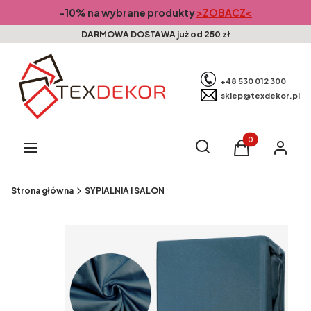
-10% na wybrane produkty
>ZOBACZ<
DARMOWA DOSTAWA już od 250 zł
+48 530 012 300
sklep@texdekor.pl
Produkty w kosz
Otwórz wyszukiwarkę
Szukaj
Menu
Koszyk
Zaloguj s
Strona główna
SYPIALNIA I SALON