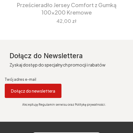
Prześcieradło Jersey Comfort z Gumką
100x200 Kremowe
Cena
42,00 zł
Dołącz do Newslettera
Zyskaj dostęp do specjalnych promocji i rabatów
Twój adres e-mail
Dołącz do newslettera
Akceptuję Regulamin serwisu oraz Politykę prywatności.