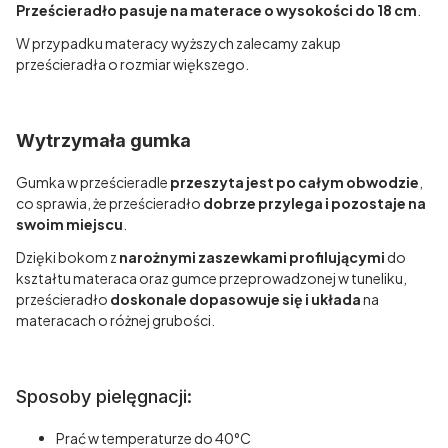
Prześcieradło pasuje na materace o wysokości do 18 cm
.
W przypadku materacy wyższych zalecamy zakup
prześcieradła o rozmiar większego.
Wytrzymała gumka
Gumka w prześcieradle
przeszyta jest po całym obwodzie
,
co sprawia, że prześcieradło
dobrze przylega i pozostaje na
swoim miejscu
.
Dzięki bokom z
narożnymi zaszewkami profilującymi
do
kształtu materaca oraz gumce przeprowadzonej w tuneliku,
prześcieradło
doskonale dopasowuje się i układa
na
materacach o różnej grubości.
Sposoby pielęgnacji:
Prać w temperaturze do 40°C