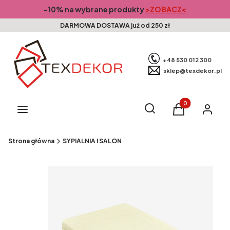
-10% na wybrane produkty
>ZOBACZ<
DARMOWA DOSTAWA już od 250 zł
+48 530 012 300
sklep@texdekor.pl
Produkty w kosz
Otwórz wyszukiwarkę
Szukaj
Menu
Koszyk
Zaloguj s
Strona główna
SYPIALNIA I SALON