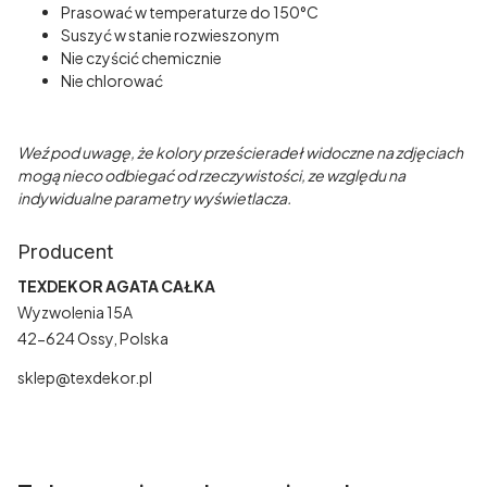
Prasować w temperaturze do 150°C
Suszyć w stanie rozwieszonym
Nie czyścić chemicznie
Nie chlorować
Weź pod uwagę, że kolory prześcieradeł widoczne na zdjęciach
mogą nieco odbiegać od rzeczywistości, ze względu na
indywidualne parametry wyświetlacza.
Producent
TEXDEKOR AGATA CAŁKA
Wyzwolenia 15A
42-624 Ossy, Polska
sklep@texdekor.pl