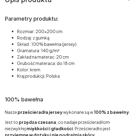
Parametry produktu:
Rozmiar: 200x200 cm
Rodzaj: z gumką
Skład : 100% bawełna (jersey)
Gramatura: 140 g/m²
Zakład na materac: 20 cm
Grubość materaca: do 18 cm
Kolor: krem
Kraj produkcji: Polska
100% bawełna
Nasze
prześcieradła jersey
wykonane są w
100% z bawełny
.
Jest to
przędza czesana
, co nadaje prześcieradłom
niezwykłej
miękkości i gładkości
. Prześcieradło jest
przyjemne w dotyku i nie podrażnia skóry
.