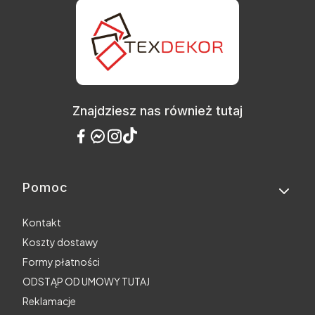
Znajdziesz nas również tutaj
Pomoc
Linki w stopce
Kontakt
Koszty dostawy
Formy płatności
ODSTĄP OD UMOWY TUTAJ
Reklamacje