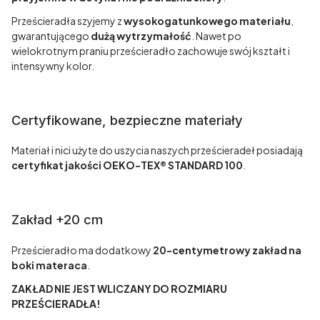
Prześcieradła szyjemy z
wysokogatunkowego materiału
,
gwarantującego
dużą wytrzymałość
. Nawet po
wielokrotnym praniu prześcieradło zachowuje swój kształt i
intensywny kolor.
Certyfikowane, bezpieczne materiały
Materiał i nici użyte do uszycia naszych prześcieradeł posiadają
certyfikat jakości OEKO-TEX® STANDARD 100
.
Zakład +20 cm
Prześcieradło ma dodatkowy
20-centymetrowy zakład na
boki materaca
.
ZAKŁAD NIE JEST WLICZANY DO ROZMIARU
PRZEŚCIERADŁA!