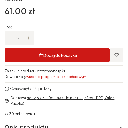
Cena
61,00 zł
Ilość
szt.
Dodaj do koszyka
Za zakup produktu otrzymasz
61 pkt
.
Dowiedz się
więcej o programie lojalnościowym.
Czas wysyłki:
24 godziny
Dostawa
od 12,99 zł
- Dostawa do punktu (InPost, DPD, Orlen
Paczka)
>> 30 dni na zwrot
Opis produktu