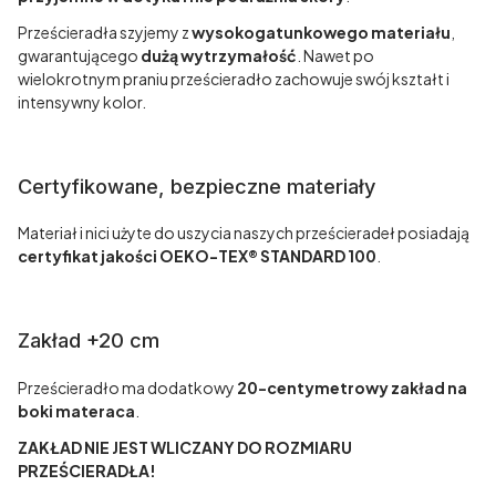
Prześcieradła szyjemy z
wysokogatunkowego materiału
,
gwarantującego
dużą wytrzymałość
. Nawet po
wielokrotnym praniu prześcieradło zachowuje swój kształt i
intensywny kolor.
Certyfikowane, bezpieczne materiały
Materiał i nici użyte do uszycia naszych prześcieradeł posiadają
certyfikat jakości OEKO-TEX® STANDARD 100
.
Zakład +20 cm
Prześcieradło ma dodatkowy
20-centymetrowy zakład na
boki materaca
.
ZAKŁAD NIE JEST WLICZANY DO ROZMIARU
PRZEŚCIERADŁA!