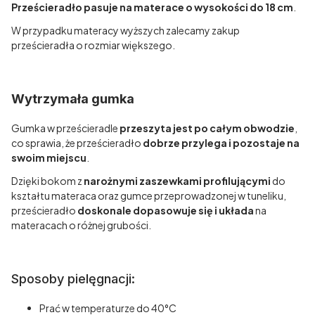
Prześcieradło pasuje na materace o wysokości do 18 cm
.
W przypadku materacy wyższych zalecamy zakup
prześcieradła o rozmiar większego.
Wytrzymała gumka
Gumka w prześcieradle
przeszyta jest po całym obwodzie
,
co sprawia, że prześcieradło
dobrze przylega i pozostaje na
swoim miejscu
.
Dzięki bokom z
narożnymi zaszewkami profilującymi
do
kształtu materaca oraz gumce przeprowadzonej w tuneliku,
prześcieradło
doskonale dopasowuje się i układa
na
materacach o różnej grubości.
Sposoby pielęgnacji:
Prać w temperaturze do 40°C