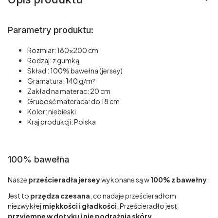
Parametry produktu:
Rozmiar: 180x200 cm
Rodzaj: z gumką
Skład : 100% bawełna (jersey)
Gramatura: 140 g/m²
Zakład na materac: 20 cm
Grubość materaca: do 18 cm
Kolor: niebieski
Kraj produkcji: Polska
100% bawełna
Nasze
prześcieradła jersey
wykonane są w
100% z bawełny
.
Jest to
przędza czesana
, co nadaje prześcieradłom
niezwykłej
miękkości i gładkości
. Prześcieradło jest
przyjemne w dotyku i nie podrażnia skóry
.