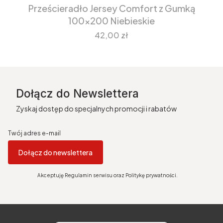
Prześcieradło Jersey Comfort z Gumką
100x200 Niebieskie
Cena
42,00 zł
Dołącz do Newslettera
Zyskaj dostęp do specjalnych promocji i rabatów
Twój adres e-mail
Dołącz do newslettera
Akceptuję Regulamin serwisu oraz Politykę prywatności.