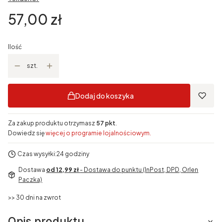
Cena
57,00 zł
Ilość
szt.
Dodaj do koszyka
Za zakup produktu otrzymasz
57 pkt
.
Dowiedz się
więcej o programie lojalnościowym.
Czas wysyłki:
24 godziny
Dostawa
od 12,99 zł
- Dostawa do punktu (InPost, DPD, Orlen
Paczka)
>> 30 dni na zwrot
Opis produktu