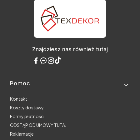
Znajdziesz nas również tutaj
Pomoc
Linki w stopce
Kontakt
Koszty dostawy
Formy płatności
ODSTĄP OD UMOWY TUTAJ
Reklamacje