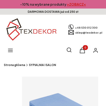
-10% na wybrane produkty
>ZOBACZ<
DARMOWA DOSTAWA już od 250 zł
+48 530 012 300
sklep@texdekor.pl
Produkty w kosz
Otwórz wyszukiwarkę
Szukaj
Menu
Koszyk
Zaloguj s
Strona główna
SYPIALNIA I SALON