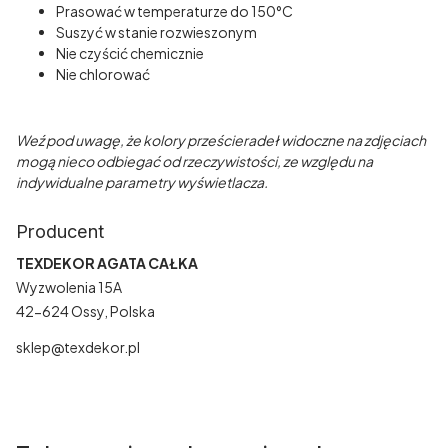
Prasować w temperaturze do 150°C
Suszyć w stanie rozwieszonym
Nie czyścić chemicznie
Nie chlorować
Weź pod uwagę, że kolory prześcieradeł widoczne na zdjęciach
mogą nieco odbiegać od rzeczywistości, ze względu na
indywidualne parametry wyświetlacza.
Producent
TEXDEKOR AGATA CAŁKA
Wyzwolenia 15A
42-624 Ossy, Polska
sklep@texdekor.pl