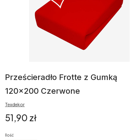
Prześcieradło Frotte z Gumką
120x200 Czerwone
Texdekor
Cena
51,90 zł
Ilość