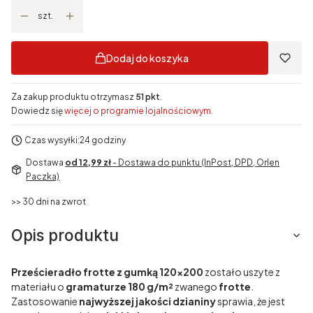
szt.
Dodaj do koszyka
Za zakup produktu otrzymasz
51 pkt
.
Dowiedz się
więcej o programie lojalnościowym.
Czas wysyłki:
24 godziny
Dostawa
od 12,99 zł
- Dostawa do punktu (InPost, DPD, Orlen
Paczka)
>> 30 dni na zwrot
Opis produktu
Prześcieradło frotte z gumką 120x200
zostało uszyte z
materiału o
gramaturze 180 g/m²
zwanego
frotte
.
Zastosowanie
najwyższej jakości dzianiny
sprawia, że jest