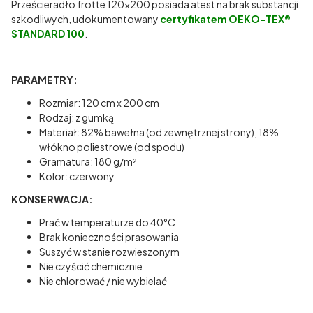
Prześcieradło frotte 120x200 posiada atest na brak substancji
szkodliwych, udokumentowany
certyfikatem OEKO-TEX®
STANDARD 100
.
PARAMETRY:
Rozmiar: 120 cm x 200 cm
Rodzaj: z gumką
Materiał: 82% bawełna (od zewnętrznej strony), 18%
włókno poliestrowe (od spodu)
Gramatura: 180 g/m²
Kolor: czerwony
KONSERWACJA:
Prać w temperaturze do 40°C
Brak konieczności prasowania
Suszyć w stanie rozwieszonym
Nie czyścić chemicznie
Nie chlorować / nie wybielać