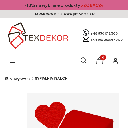
-10% na wybrane produkty
>ZOBACZ<
DARMOWA DOSTAWA już od 250 zł
+48 530 012 300
sklep@texdekor.pl
Produkty w kosz
Otwórz wyszukiwarkę
Szukaj
Menu
Koszyk
Zaloguj s
Strona główna
SYPIALNIA I SALON