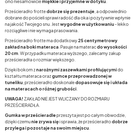
ono niesamowicie
miękkie i przyjemne w dotyku
.
Prześcieradło frotte
dobrze się prezentuje
, a odpowiednio
dobrane do pościeli sprawi radość dla oka i pozytywnie wpłynie
na jakość Twojego snu. Jest
wygodne w użytkowaniu
- lekko
rozciągliwe i nie wymaga prasowania.
Prześcieradło frotte ma dodatkowy
25 centymetrowy
zakład na boki materaca
. Pasuje na materac
do wysokości
20 cm
. W przypadku materaca wyższego, zalecamy zakup
prześcieradła o rozmiar większego.
Dzięki bokom z
narożnymi zaszewkami profilującymi
do
kształtu materaca oraz
gumce przeprowadzonej w
tuneliku
, prześcieradło doskonale
dopasowuje się i układa
na materacach o różnej grubości
.
UWAGA!
ZAKŁAD NIE JEST WLICZANY DO ROZMIARU
PRZEŚCIERADŁA.
Gumka w prześcieradle
przeszyta jest po całym obwodzie,
dzięki czemu
nie zrywa się
i sprawia, że prześcieradło
dobrze
przylega i pozostaje na swoim miejscu
.