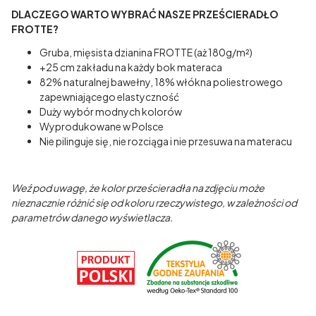
DLACZEGO WARTO WYBRAĆ NASZE PRZEŚCIERADŁO
FROTTE?
Gruba, mięsista dzianina FROTTE (aż 180g/m²)
+25 cm zakładu na każdy bok materaca
82% naturalnej bawełny, 18% włókna poliestrowego
zapewniającego elastyczność
Duży wybór modnych kolorów
Wyprodukowane w Polsce
Nie pilinguje się, nie rozciąga i nie przesuwa na materacu
Weź pod uwagę, że kolor prześcieradła na zdjęciu może
nieznacznie różnić się od koloru rzeczywistego, w zależności od
parametrów danego wyświetlacza.