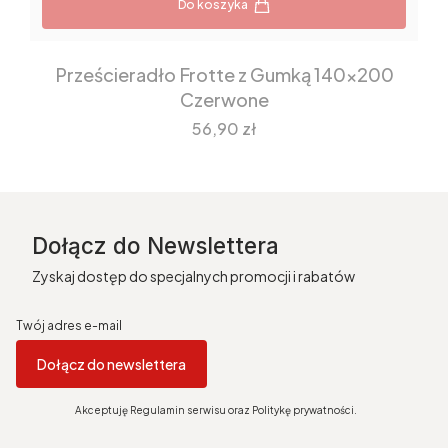
Do koszyka
Prześcieradło Frotte z Gumką 140x200
Czerwone
Cena
56,90 zł
Dołącz do Newslettera
Zyskaj dostęp do specjalnych promocji i rabatów
Twój adres e-mail
Dołącz do newslettera
Akceptuję Regulamin serwisu oraz Politykę prywatności.