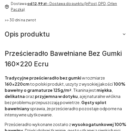
Dostawa
od 12,99 zł
- Dostawa do punktu (InPost, DPD, Orlen
Paczka)
>> 30 dni na zwrot
Opis produktu
Prześcieradło Bawełniane Bez Gumki
160x220 Ecru
Tradycyjne prześcieradło bez gumki
w rozmiarze
160x220cm
to polski produkt, uszyty z wysokiej jakości
100%
bawełny o gramaturze 125g/m²
. Tkanina jest
miękka
,
delikatna
oraz
przyjemna w dotyku
, a jej naturalne włókna
bez problemu przepuszczają powietrze.
Gęsty splot
bawełniany
sprawia, że prześcieradło pozostaje odporne na
intensywne użytkowanie.
Prześcieradło wykonane zostało z
wysokogatunkowej 100%
bawełny
. Dzięki dobrej tkaninie, gęsto utkanej z cienkich nici,