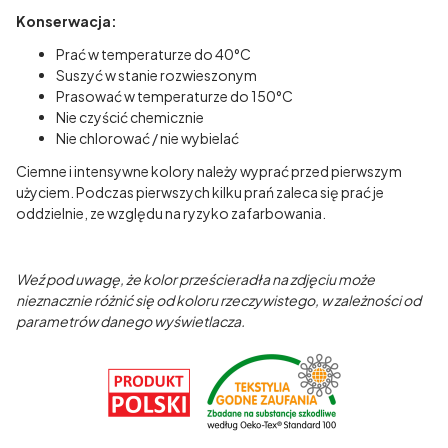
Konserwacja:
Prać w temperaturze do 40°C
Suszyć w stanie rozwieszonym
Prasować w temperaturze do 150°C
Nie czyścić chemicznie
Nie chlorować / nie wybielać
Ciemne i intensywne kolory należy wyprać przed pierwszym
użyciem. Podczas pierwszych kilku prań zaleca się prać je
oddzielnie, ze względu na ryzyko zafarbowania.
Weź pod uwagę, że kolor prześcieradła na zdjęciu może
nieznacznie różnić się od koloru rzeczywistego, w zależności od
parametrów danego wyświetlacza.