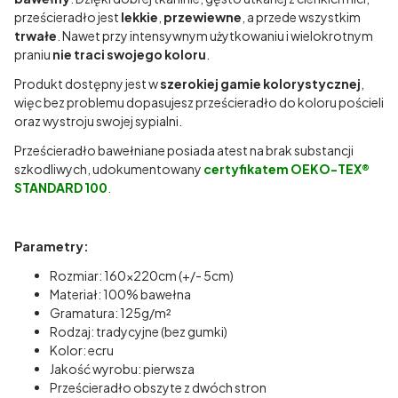
prześcieradło jest
lekkie
,
przewiewne
, a przede wszystkim
trwałe
. Nawet przy intensywnym użytkowaniu i wielokrotnym
praniu
nie traci swojego koloru
.
Produkt dostępny jest w
szerokiej gamie kolorystycznej
,
więc bez problemu dopasujesz prześcieradło do koloru pościeli
oraz wystroju swojej sypialni.
Prześcieradło bawełniane posiada atest na brak substancji
szkodliwych, udokumentowany
certyfikatem OEKO-TEX®
STANDARD 100
.
Parametry:
Rozmiar: 160x220cm (+/- 5cm)
Materiał: 100% bawełna
Gramatura: 125g/m²
Rodzaj: tradycyjne (bez gumki)
Kolor: ecru
Jakość wyrobu: pierwsza
Prześcieradło obszyte z dwóch stron