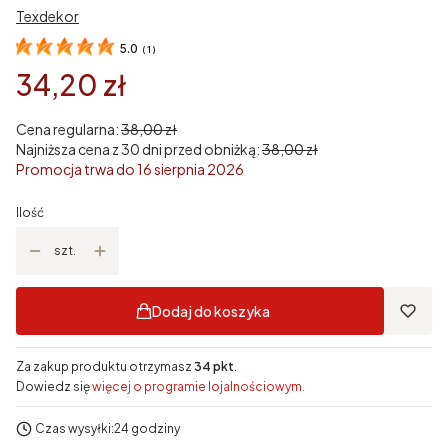
Texdekor
5.0
(
1
)
34,20 zł
Cena regularna:
38,00 zł
Najniższa cena z 30 dni przed obniżką:
38,00 zł
Promocja trwa do 16 sierpnia 2026
Ilość
szt.
Dodaj do koszyka
Za zakup produktu otrzymasz
34 pkt
.
Dowiedz się
więcej o programie lojalnościowym.
Czas wysyłki:
24 godziny