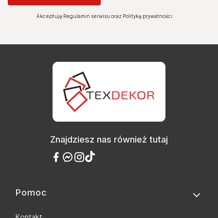
Akceptuję Regulamin serwisu oraz Politykę prywatności.
Znajdziesz nas również tutaj
Pomoc
Linki w stopce
Kontakt