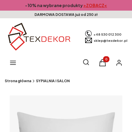
-10% na wybrane produkty
>ZOBACZ<
DARMOWA DOSTAWA już od 250 zł
+48 530 012 300
sklep@texdekor.pl
Produkty w kosz
Otwórz wyszukiwarkę
Szukaj
Menu
Koszyk
Zaloguj s
Strona główna
SYPIALNIA I SALON