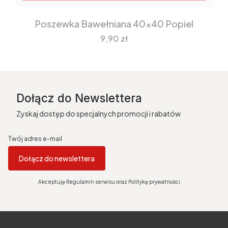
Poszewka Bawełniana 40x40 Popiel
Cena
9,90 zł
Dołącz do Newslettera
Zyskaj dostęp do specjalnych promocji i rabatów
Twój adres e-mail
Dołącz do newslettera
Akceptuję Regulamin serwisu oraz Politykę prywatności.