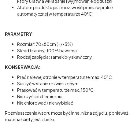
który ułatwia wkładanie i wyjmowanie poduszki
Atutem produktu jest możliwość prania w pralce
automatycznej w temperaturze 40°C
PARAMETRY:
Rozmiar: 70x80cm (+/-5%)
Skład tkaniny: 100% bawełna
Rodzaj zapięcia: zamek błyskawiczny
KONSERWACJA:
Prać na lewej stronie w temperaturze max. 40°C
Suszyć w stanie rozwieszonym
Prasować w temperaturze max. 150°C
Nie czyścić chemicznie
Nie chlorować / nie wybielać
Rozmieszczenie wzoru może być inne, niż na zdjęciu, ponieważ
materiał cięty jest z belki.