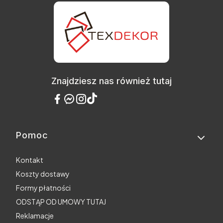
Znajdziesz nas również tutaj
Pomoc
Linki w stopce
Kontakt
Koszty dostawy
Formy płatności
ODSTĄP OD UMOWY TUTAJ
Reklamacje