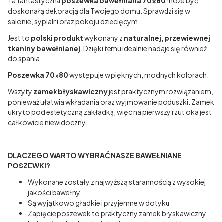
Ta fantastyczna
poszewka bawełniana 70x80
może być
doskonałą dekoracją dla Twojego domu. Sprawdzi się w
salonie, sypialni oraz pokoju dziecięcym.
Jest to
polski produkt
wykonany z
naturalnej, przewiewnej
tkaniny bawełnianej
. Dzięki temu idealnie nadaje się również
do spania.
Poszewka 70x80
występuje w pięknych, modnych kolorach.
Wszyty
zamek błyskawiczny
jest praktycznym rozwiązaniem,
ponieważ ułatwia wkładania oraz wyjmowanie poduszki. Zamek
ukryto pod estetyczną zakładką, więc na pierwszy rzut oka jest
całkowicie niewidoczny.
DLACZEGO WARTO WYBRAĆ NASZE BAWEŁNIANE
POSZEWKI?
Wykonane zostały z najwyższą starannością z wysokiej
jakości bawełny
Są wyjątkowo gładkie i przyjemne w dotyku
Zapięcie poszewek to praktyczny zamek błyskawiczny,