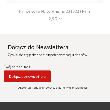
Poszewka Bawełniana 40x40 Ecru
Cena
9,90 zł
Dołącz do Newslettera
Zyskaj dostęp do specjalnych promocji i rabatów
Twój adres e-mail
Dołącz do newslettera
Akceptuję Regulamin serwisu oraz Politykę prywatności.