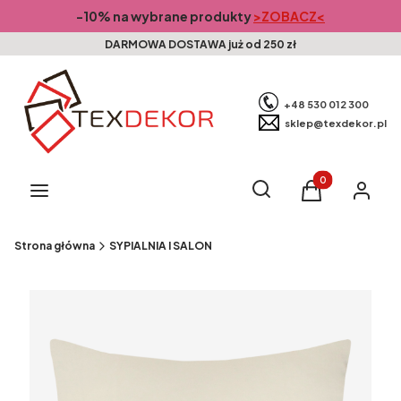
-10% na wybrane produkty
>ZOBACZ<
DARMOWA DOSTAWA już od 250 zł
+48 530 012 300
sklep@texdekor.pl
Produkty w kosz
Otwórz wyszukiwarkę
Szukaj
Menu
Koszyk
Zaloguj s
Strona główna
SYPIALNIA I SALON