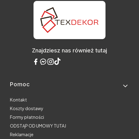
Znajdziesz nas również tutaj
Pomoc
Linki w stopce
Kontakt
Koszty dostawy
Formy płatności
ODSTĄP OD UMOWY TUTAJ
Reklamacje