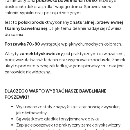
Ta fantastyczna
poszewka bawełniana 70x80
może być
doskonałą dekoracją dla Twojego domu. Sprawdzi się w
salonie, sypialni oraz pokoju dziecięcym.
Jest to
polski produkt
wykonany z
naturalnej, przewiewnej
tkaniny bawełnianej
. Dzięki temu idealnie nadaje się również
do spania.
Poszewka 70x80
występuje w pięknych, modnych kolorach.
Wszyty
zamek błyskawiczny
jest praktycznym rozwiązaniem,
ponieważ ułatwia wkładania oraz wyjmowanie poduszki. Zamek
ukryto pod estetyczną zakładką, więc na pierwszy rzut oka jest
całkowicie niewidoczny.
DLACZEGO WARTO WYBRAĆ NASZE BAWEŁNIANE
POSZEWKI?
Wykonane zostały z najwyższą starannością z wysokiej
jakości bawełny
Są wyjątkowo gładkie i przyjemne w dotyku
Zapięcie poszewek to praktyczny zamek błyskawiczny,