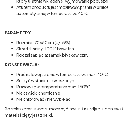
który ułatwia wkładanie i wyjmowanie poduszki
Atutem produktu jest możliwość prania w pralce
automatycznej w temperaturze 40°C
PARAMETRY:
Rozmiar: 70x80cm (+/-5%)
Skład tkaniny: 100% bawełna
Rodzaj zapięcia: zamek błyskawiczny
KONSERWACJA:
Prać na lewej stronie w temperaturze max. 40°C
Suszyć w stanie rozwieszonym
Prasować w temperaturze max. 150°C
Nie czyścić chemicznie
Nie chlorować / nie wybielać
Rozmieszczenie wzoru może być inne, niż na zdjęciu, ponieważ
materiał cięty jest z belki.