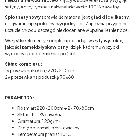
niebanalne wzornictwo
. Łączy w sobie efektowny wygląd
satyny, a przy tym naturalne właściwości 100% bawełny.
Splot satynowy
sprawia, że materiał jest
gładki i
delikatny
,
co gwarantuje spokojny, wygodny sen. Zapewnia przyjemne
uczucie chłodu, szczególnie doceniane w upalne, letnie noce.
Wszystkie elementy kompletu posiadają wszyty
wysokiej
jakości zamek błyskawiczny
, dzięki któremu w szybki i
wygodny sposób zmienisz pościel.
Skład kompletu:
1x poszwa na kołdrę 220x200cm
2x poszewka na poduszkę 70x80
PARAMETRY:
Rozmiar: 220x200cm + 2x 70x80cm
Skład: 100% bawełna
Gramatura: 120g/m²
Zapięcie: zamek błyskawiczny
Temperatura prania: 40°C