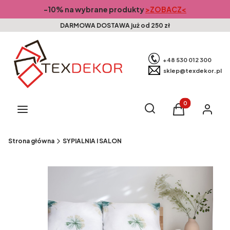
-10% na wybrane produkty
>ZOBACZ<
DARMOWA DOSTAWA już od 250 zł
+48 530 012 300
sklep@texdekor.pl
Produkty w kosz
Otwórz wyszukiwarkę
Szukaj
Menu
Koszyk
Zaloguj s
Strona główna
SYPIALNIA I SALON