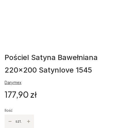
Pościel Satyna Bawełniana
220x200 Satynlove 1545
Darymex
Cena
177,90 zł
Ilość
szt.