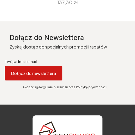
Cena
137,30 zł
Dołącz do Newslettera
Zyskaj dostęp do specjalnych promocji i rabatów
Twój adres e-mail
Dołącz do newslettera
Akceptuję Regulamin serwisu oraz Politykę prywatności.