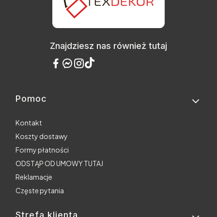
Znajdziesz nas również tutaj
Pomoc
Linki w stopce
Kontakt
Koszty dostawy
Formy płatności
ODSTĄP OD UMOWY TUTAJ
Reklamacje
Częste pytania
Strefa klienta