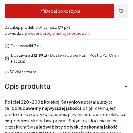
Dodaj do koszyka
Za zakup produktu otrzymasz
177 pkt
.
Dowiedz się
więcej o programie lojalnościowym.
Czas wysyłki:
3 dni
Dostawa
od 12,99 zł
- Dostawa do punktu (InPost, DPD, Orlen
Paczka)
>> 30 dni na zwrot
Opis produktu
Pościel 220x200 z kolekcji Satynlove
została uszyta
ze
100% bawełny
najwyższej jakości
, dzięki czemu jest
bardzo miła w dotyku, zapewnia przyjemne uczucie miękkości i
nie podrażnia skóry. Linia pościeli Satynlove doceniana jest
przez klientów za
jedwabisty połysk, doskonałą jakość i