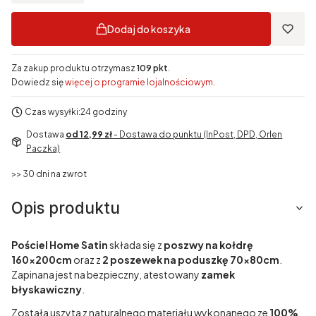
Dodaj do koszyka
Za zakup produktu otrzymasz
109 pkt
.
Dowiedz się
więcej o programie lojalnościowym.
Czas wysyłki:
24 godziny
Dostawa
od 12,99 zł
- Dostawa do punktu (InPost, DPD, Orlen
Paczka)
>> 30 dni na zwrot
Opis produktu
Pościel Home Satin
składa się z
poszwy na kołdrę
160x200cm
oraz z
2 poszewek na poduszkę 70x80cm
.
Zapinana jest na bezpieczny, atestowany
zamek
błyskawiczny
.
Została uszyta z naturalnego materiału wykonanego ze
100%