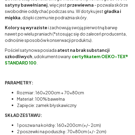
satyny bawełnianej
, więc jest
przewiewna
- pozwala skórze
swobodnie oddychać podczas snu. W dotyku jest
gładka i
miękka
, dzięki czemu nie podrażnia skóry.
Kolory są wyraziste
i zachowują swoją pierwotną barwę
nawet po wielu praniach (*stosując się do zaleceń producenta,
odnośnie sposobów konserwacji produktu).
Pościel satynowa posiada
atest na brak substancji
szkodliwych
, udokumentowany
certyfikatem OEKO-TEX®
STANDARD 100
.
PARAMETRY:
Rozmiar: 160x200cm + 70x80cm
Materiał: 100% bawełna
Zapięcie: zamek błyskawiczny
SKŁAD ZESTAWU:
1 poszwa na kołdrę: 160x200cm (+/- 2cm)
2 poszewki na poduszkę: 70x80cm (+/- 2cm)