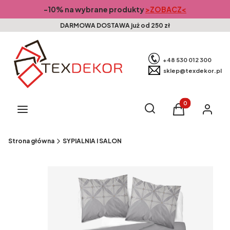
-10% na wybrane produkty
>ZOBACZ<
DARMOWA DOSTAWA już od 250 zł
+48 530 012 300
sklep@texdekor.pl
Produkty w kosz
Otwórz wyszukiwarkę
Szukaj
Menu
Koszyk
Zaloguj s
Strona główna
SYPIALNIA I SALON