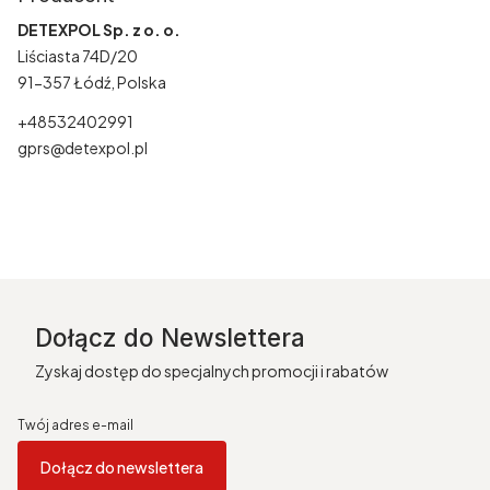
DETEXPOL Sp. z o. o.
Liściasta 74D/20
91-357 Łódź, Polska
+48532402991
gprs@detexpol.pl
Dołącz do Newslettera
Zyskaj dostęp do specjalnych promocji i rabatów
Twój adres e-mail
Dołącz do newslettera