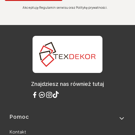
Akceptuję Regulamin serwisu oraz Politykę prywatności.
Znajdziesz nas również tutaj
Pomoc
Linki w stopce
Kontakt