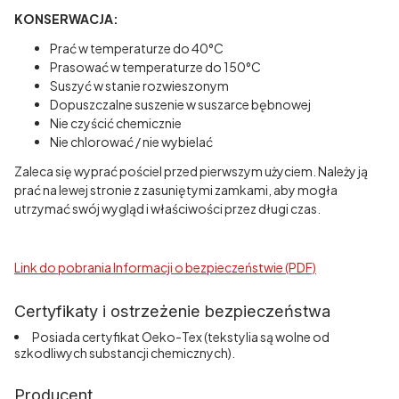
KONSERWACJA:
Prać w temperaturze do 40°C
Prasować w temperaturze do 150°C
Suszyć w stanie rozwieszonym
Dopuszczalne suszenie w suszarce bębnowej
Nie czyścić chemicznie
Nie chlorować / nie wybielać
Zaleca się wyprać pościel przed pierwszym użyciem. Należy ją
prać na lewej stronie z zasuniętymi zamkami, aby mogła
utrzymać swój wygląd i właściwości przez długi czas.
Link do pobrania Informacji o bezpieczeństwie (PDF)
Certyfikaty i ostrzeżenie bezpieczeństwa
Posiada certyfikat Oeko-Tex (tekstylia są wolne od
szkodliwych substancji chemicznych).
Producent