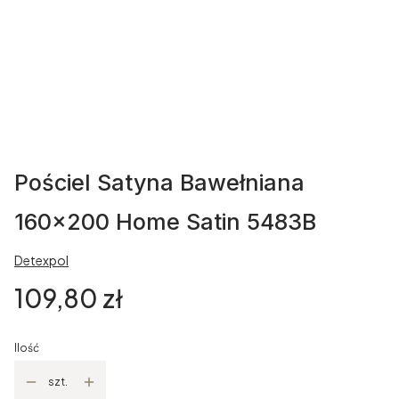
Pościel Satyna Bawełniana
160x200 Home Satin 5483B
Detexpol
Cena
109,80 zł
Ilość
szt.