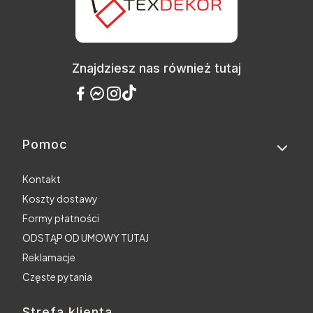
Znajdziesz nas również tutaj
Pomoc
Linki w stopce
Kontakt
Koszty dostawy
Formy płatności
ODSTĄP OD UMOWY TUTAJ
Reklamacje
Częste pytania
Strefa klienta