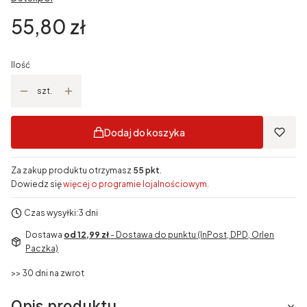
Cena
55,80 zł
Ilość
szt.
Dodaj do koszyka
Za zakup produktu otrzymasz
55 pkt
.
Dowiedz się
więcej o programie lojalnościowym.
Czas wysyłki:
3 dni
Dostawa
od 12,99 zł
- Dostawa do punktu (InPost, DPD, Orlen
Paczka)
>> 30 dni na zwrot
Opis produktu