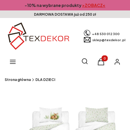
-10% na wybrane produkty
>ZOBACZ<
DARMOWA DOSTAWA już od 250 zł
+48 530 012 300
sklep@texdekor.pl
Produkty w kosz
Otwórz wyszukiwarkę
Szukaj
Menu
Koszyk
Zaloguj s
Strona główna
DLA DZIECI