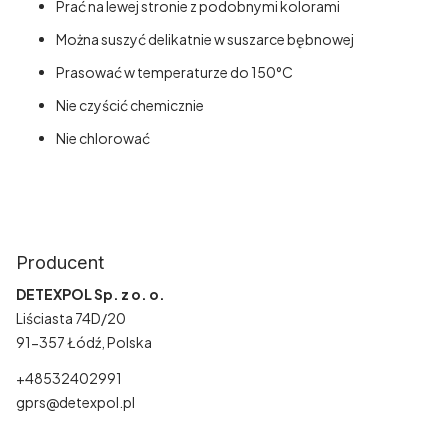
Prać na lewej stronie z podobnymi kolorami
Można suszyć delikatnie w suszarce bębnowej
Prasować w temperaturze do 150°C
Nie czyścić chemicznie
Nie chlorować
dziecięca, dla dzieci, do łóżeczka, niemowlęca, na prezent, z
jelonkiem, sarenka, leśne zwierzęta, leśny motyw, z motywem
przyrody, z sarenką, jelonek, dla chłopca, dla dziewczynki
Producent
DETEXPOL Sp. z o. o.
Liściasta 74D/20
91-357 Łódź, Polska
+48532402991
gprs@detexpol.pl