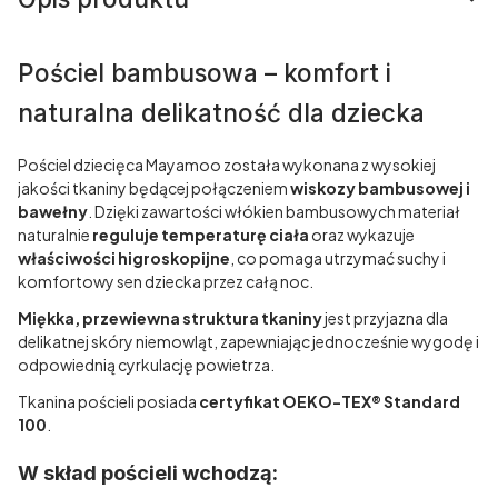
Pościel bambusowa – komfort i
naturalna delikatność dla dziecka
Pościel dziecięca Mayamoo została wykonana z wysokiej
jakości tkaniny będącej połączeniem
wiskozy bambusowej i
bawełny
. Dzięki zawartości włókien bambusowych materiał
naturalnie
reguluje temperaturę ciała
oraz wykazuje
właściwości higroskopijne
, co pomaga utrzymać suchy i
komfortowy sen dziecka przez całą noc.
Miękka, przewiewna struktura tkaniny
jest przyjazna dla
delikatnej skóry niemowląt, zapewniając jednocześnie wygodę i
odpowiednią cyrkulację powietrza.
Tkanina pościeli posiada
certyfikat OEKO-TEX® Standard
100
.
W skład pościeli wchodzą: