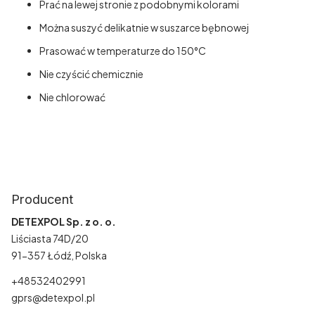
Prać na lewej stronie z podobnymi kolorami
Można suszyć delikatnie w suszarce bębnowej
Prasować w temperaturze do 150°C
Nie czyścić chemicznie
Nie chlorować
dziecięca, dla dzieci, do łóżeczka, niemowlęca, na prezent, dla
chłopca, dwustronna, straż pożarna, z wozem strażackim,
strażacka, z samochodem strażackim, fire truck, z
samochodami, strażak, wóz strażacki
Producent
DETEXPOL Sp. z o. o.
Liściasta 74D/20
91-357 Łódź, Polska
+48532402991
gprs@detexpol.pl