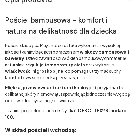
Pościel bambusowa – komfort i
naturalna delikatność dla dziecka
Pościel dziecięca Mayamoo została wykonana z wysokiej
jakości tkaniny będącej połączeniem
wiskozy bambusowej i
bawełny
. Dzięki zawartości włókien bambusowych materiał
naturalnie
reguluje temperaturę ciała
oraz wykazuje
właściwości higroskopijne
, co pomaga utrzymać suchy i
komfortowy sen dziecka przez całą noc.
Miękka, przewiewna struktura tkaniny
jest przyjazna dla
delikatnej skóry niemowląt, zapewniając jednocześnie wygodę i
odpowiednią cyrkulację powietrza.
Tkanina pościeli posiada
certyfikat OEKO-TEX® Standard
100
.
W skład pościeli wchodzą: