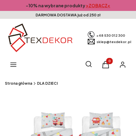
-10% na wybrane produkty
>ZOBACZ<
DARMOWA DOSTAWA już od 250 zł
+48 530 012 300
sklep@texdekor.pl
Produkty w kosz
Otwórz wyszukiwarkę
Szukaj
Menu
Koszyk
Zaloguj s
Strona główna
DLA DZIECI