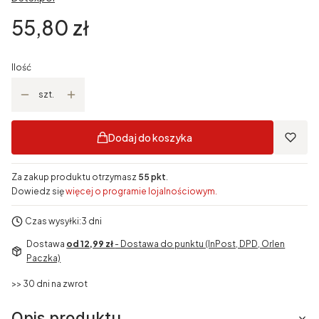
Cena
55,80 zł
Ilość
szt.
Dodaj do koszyka
Za zakup produktu otrzymasz
55 pkt
.
Dowiedz się
więcej o programie lojalnościowym.
Czas wysyłki:
3 dni
Dostawa
od 12,99 zł
- Dostawa do punktu (InPost, DPD, Orlen
Paczka)
>> 30 dni na zwrot
Opis produktu