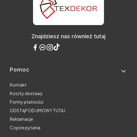
Znajdziesz nas również tutaj
Pomoc
Linki w stopce
Kontakt
Koszty dostawy
Formy płatności
ODSTĄP OD UMOWY TUTAJ
Reklamacje
Częste pytania