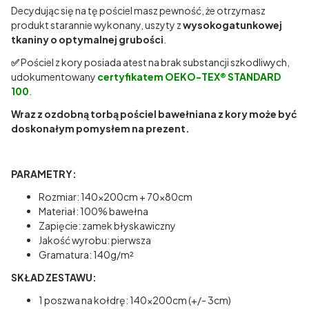
Decydując się na tę pościel masz pewność, że otrzymasz
produkt starannie wykonany, uszyty z
wysokogatunkowej
tkaniny o optymalnej grubości
.
✅
Pościel z kory posiada atest na brak substancji szkodliwych,
udokumentowany
certyfikatem OEKO-TEX® STANDARD
100
.
Wraz z ozdobną torbą pościel bawełniana z kory może być
doskonałym pomysłem na prezent.
PARAMETRY:
Rozmiar: 140x200cm + 70x80cm
Materiał: 100% bawełna
Zapięcie: zamek błyskawiczny
Jakość wyrobu: pierwsza
Gramatura: 140g/m²
SKŁAD ZESTAWU:
1 poszwa na kołdrę: 140x200cm (+/- 3cm)