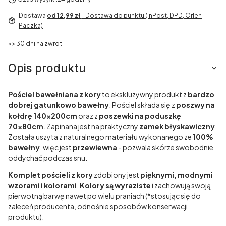
Dostawa
od 12,99 zł
- Dostawa do punktu (InPost, DPD, Orlen
Paczka)
>> 30 dni na zwrot
Opis produktu
Pościel bawełniana z kory
to ekskluzywny produkt z
bardzo
dobrej gatunkowo bawełny
. Pościel składa się z
poszwy na
kołdrę 140x200cm
oraz z
poszewki na poduszkę
70x80cm
. Zapinana jest na praktyczny
zamek błyskawiczny
.
Została uszyta z naturalnego materiału wykonanego ze
100%
bawełny
, więc jest
przewiewna
- pozwala skórze swobodnie
oddychać podczas snu.
Komplet pościeli z kory
zdobiony jest
pięknymi, modnymi
wzorami i kolorami
.
Kolory są wyraziste
i zachowują swoją
pierwotną barwę nawet po wielu praniach (*stosując się do
zaleceń producenta, odnośnie sposobów konserwacji
produktu).