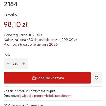
2184
Texdekor
98,10 zł
Cena regularna:
109,00 zł
Najniższa cena z 30 dni przed obniżką:
109,00 zł
Promocja trwa do 16 sierpnia 2026
Ilość
szt.
Dodaj do koszyka
Za zakup produktu otrzymasz
98 pkt
.
Dowiedz się
więcej o programie lojalnościowym.
Czas wysyłki:
24 godziny