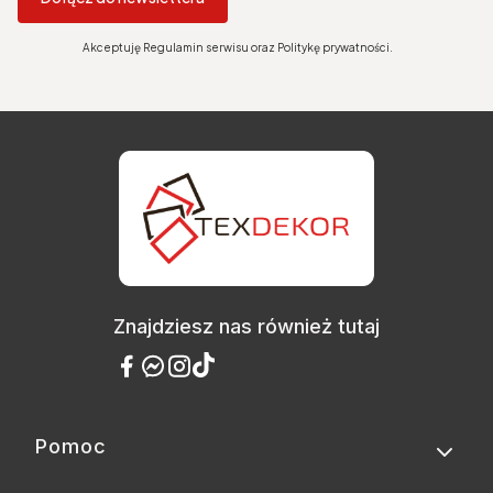
Akceptuję Regulamin serwisu oraz Politykę prywatności.
Znajdziesz nas również tutaj
Pomoc
Linki w stopce