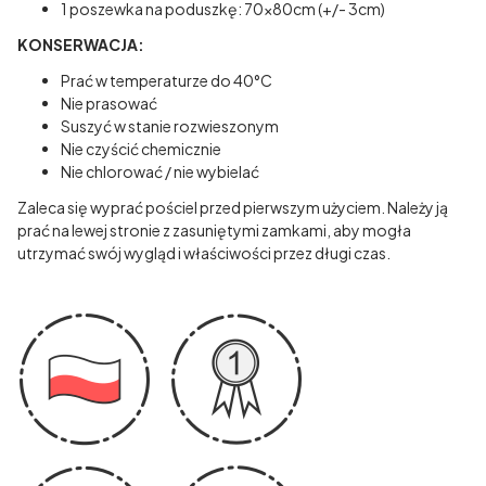
1 poszewka na poduszkę: 70x80cm (+/- 3cm)
KONSERWACJA:
Prać w temperaturze do 40°C
Nie prasować
Suszyć w stanie rozwieszonym
Nie czyścić chemicznie
Nie chlorować / nie wybielać
Zaleca się wyprać pościel przed pierwszym użyciem. Należy ją
prać na lewej stronie z zasuniętymi zamkami, aby mogła
utrzymać swój wygląd i właściwości przez długi czas.