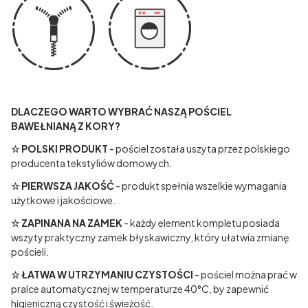
DLACZEGO WARTO WYBRAĆ NASZĄ POŚCIEL
BAWEŁNIANĄ Z KORY?
☆ POLSKI PRODUKT
- pościel została uszyta przez polskiego
producenta tekstyliów domowych.
☆ PIERWSZA JAKOŚĆ
- produkt spełnia wszelkie wymagania
użytkowe i jakościowe.
☆ ZAPINANA NA ZAMEK
- każdy element kompletu posiada
wszyty praktyczny zamek błyskawiczny, który ułatwia zmianę
pościeli.
☆ ŁATWA W UTRZYMANIU CZYSTOŚCI
- pościel można prać w
pralce automatycznej w temperaturze 40°C, by zapewnić
higieniczną czystość i świeżość.