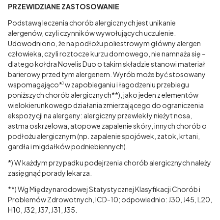
PRZEWIDZIANE ZASTOSOWANIE
Podstawą leczenia chorób alergicznych jest unikanie
alergenów, czyli czynników wywołujących uczulenie.
Udowodniono, że na podłożu poliestrowym główny alergen
człowieka, czyli roztocze kurzu domowego, nie namnaża się –
dlatego kołdra Novelis Duo o takim składzie stanowi materiał
barierowy przed tym alergenem. Wyrób może być stosowany
wspomagająco*⁾ w zapobieganiu i łagodzeniu przebiegu
poniższych chorób alergicznych**), jako jeden z elementów
wielokierunkowego działania zmierzającego do ograniczenia
ekspozycji na alergeny: alergiczny przewlekły nieżyt nosa,
astma oskrzelowa, atopowe zapalenie skóry, innych chorób o
podłożu alergicznym (np. zapalenie spojówek, zatok, krtani,
gardła i migdałków podniebiennych).
*) W każdym przypadku podejrzenia chorób alergicznych należy
zasięgnąć porady lekarza.
**) Wg Międzynarodowej Statystycznej Klasyfikacji Chorób i
Problemów Zdrowotnych, ICD-10; odpowiednio: J30, J45, L20,
H10, J32, J37, J31, J35.