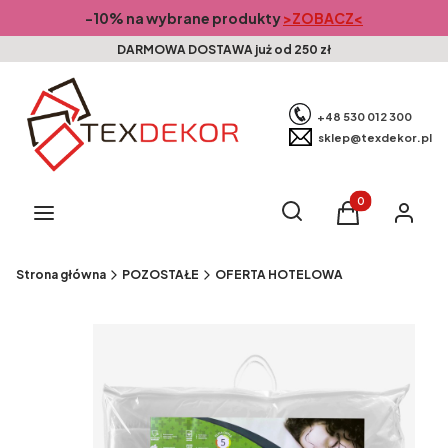
-10% na wybrane produkty
>ZOBACZ<
DARMOWA DOSTAWA już od 250 zł
+48 530 012 300
sklep@texdekor.pl
Produkty w kosz
Otwórz wyszukiwarkę
Szukaj
Menu
Koszyk
Zaloguj s
Strona główna
POZOSTAŁE
OFERTA HOTELOWA