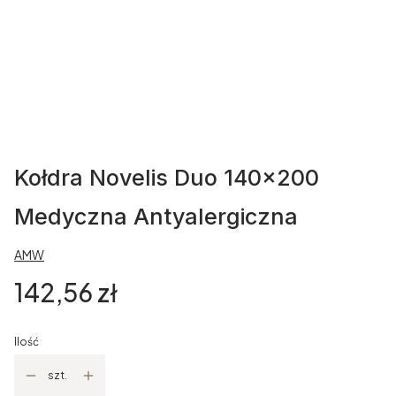
Kołdra Novelis Duo 140x200
Medyczna Antyalergiczna
AMW
Cena
142,56 zł
Ilość
szt.