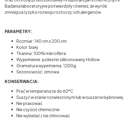
Badania laboratoryjne potwierdziły również, że wyrób
zmniejsza ryzyko rozwoju roztoczy i ich alergenów.
PARAMETRY:
Rozmiar: 140 cm x 200 cm
Kolor: biały
Tkanina: 100% mikrofibra
Wypełnienie: poliester silikonowany Hollow
Gramatura wypełnienia: 1200g
Sezonowość: zimowa
KONSERWACJA:
Prać w temperaturze do 60°C
Suszyć w stanie rozwieszonym lub w suszarce bębnowej
Nie prasować
Nie czyścić chemicznie
Nie wybielać / nie chlorować