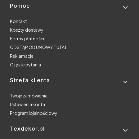
Pomoc
Linki w stopce
Kontakt
Koszty dostawy
Formy płatności
ODSTĄP OD UMOWY TUTAJ
Reklamacje
Częste pytania
Strefa klienta
Twoje zamówienia
Ustawienia konta
Program lojalnościowy
Texdekor.pl