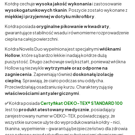
Kołdrę cechuje
wysoka jakość wykonania
i zastosowanie
wysokogatunkowych tkanin
. Poszycie zostało wykonane z
miękkiej i przyjemnej w dotyku mikrofibry
.
Kołdra posiada
oryginalne pikowanie w kwadraty
,
gwarantujące stabilność wsadu i równomierne rozprowadzenie
ciepła na całej powierzchni.
Kołdra Novelis Duo wypełniona jest specjalnymi
włóknami
Hollow
, które są bardzo lekkie i nadają kołdrze dużą
puszystość. Długo zachowuje swój kształt, ponieważ włókna
Hollow są niezwykle
wytrzymałe oraz odporne na
zagniecenia
. Zapewniają również
doskonałą izolację
cieplną
. Sprawiają, że ciało podczas snu oddycha.
Przeciwdziałają osadzaniu się kurzu. Charakteryzują się
właściwościami antyalergicznymi
.
✅
Kołdra posiada
Certyfikat OEKO-TEX® STANDARD 100
Jest to
produkt atestowany medycznie
, posiadający
zarejestrowany numer w OEKO-TEX, poświadczający, że
wszystkie surowce użyte do wyprodukowania kołdry - nici,
tkanina, wypełnienie - gwarantują bezpieczeństwo dla zdrowia
oraz ochronę przed szkodliwymi substancjami chemicznymi.