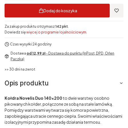
Dodaj do koszyka
Za zakup produktu otrzymasz
142 pkt
.
Dowiedz się
więcej o programie lojalnościowym.
Czas wysyłki:
24 godziny
Dostawa
od 12,99 zł
- Dostawa do punktu (InPost, DPD, Orlen
Paczka)
>> 30 dni na zwrot
Opis produktu
Kołdra Novelis Duo 140x200
to dwie warstwy osobno
pikowanych kołder, połączone ze sobą na stałe lamówką.
Pomiędzy warstwami wytwarza się komora powietrzna,
zapobiegająca utracie cennego ciepła. Swoimi właściwościami
izolacyjnymi przypomina zasadę działania termosu.