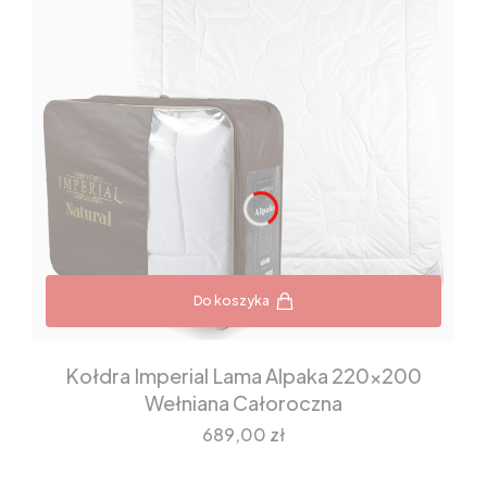
Do koszyka
Kołdra Imperial Lama Alpaka 220x200
Wełniana Całoroczna
Cena
689,00 zł