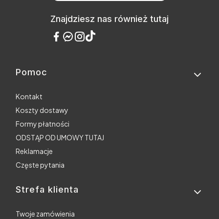
Znajdziesz nas również tutaj
Pomoc
Linki w stopce
Kontakt
Koszty dostawy
Formy płatności
ODSTĄP OD UMOWY TUTAJ
Reklamacje
Częste pytania
Strefa klienta
Twoje zamówienia