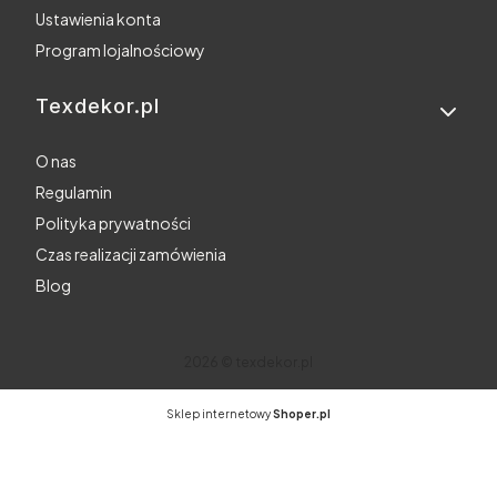
Ustawienia konta
Program lojalnościowy
Texdekor.pl
O nas
Regulamin
Polityka prywatności
Czas realizacji zamówienia
Blog
2026 © texdekor.pl
Sklep internetowy
Shoper.pl