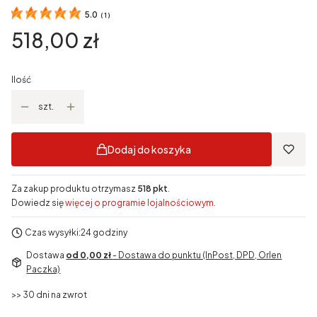
5.0
(
1
)
Cena
518,00 zł
Ilość
szt.
Dodaj do koszyka
Za zakup produktu otrzymasz
518 pkt
.
Dowiedz się
więcej o programie lojalnościowym.
Czas wysyłki:
24 godziny
Dostawa
od 0,00 zł
- Dostawa do punktu (InPost, DPD, Orlen
Paczka)
>> 30 dni na zwrot