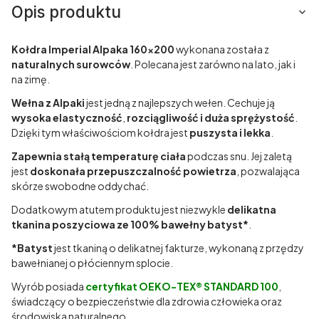
Opis produktu
Kołdra Imperial Alpaka 160x200
wykonana została z
naturalnych surowców
. Polecana jest zarówno na lato, jak i
na zimę.
Wełna z Alpaki
jest jedną z najlepszych wełen. Cechuje ją
wysoka elastyczność
,
rozciągliwość i duża sprężystość
.
Dzięki tym właściwościom kołdra jest
puszysta i lekka
.
Zapewnia stałą temperaturę ciała
podczas snu. Jej zaletą
jest
doskonała przepuszczalność powietrza
, pozwalająca
skórze swobodne oddychać.
Dodatkowym atutem produktu jest niezwykle
delikatna
tkanina poszyciowa ze 100% bawełny batyst*
.
*Batyst
jest tkaniną o delikatnej fakturze, wykonaną z przędzy
bawełnianej o płóciennym splocie.
Wyrób posiada
certyfikat OEKO-TEX® STANDARD 100
,
świadczący o bezpieczeństwie dla zdrowia człowieka oraz
środowiska naturalnego.