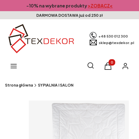
-10% na wybrane produkty
>ZOBACZ<
DARMOWA DOSTAWA już od 250 zł
+48 530 012 300
sklep@texdekor.pl
Produkty w kosz
Otwórz wyszukiwarkę
Szukaj
Menu
Koszyk
Zaloguj s
Strona główna
SYPIALNIA I SALON