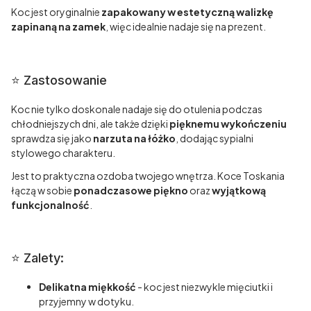
Koc jest oryginalnie
zapakowany w estetyczną walizkę
zapinaną na zamek
, więc idealnie nadaje się na prezent.
⭐️ Zastosowanie
Koc nie tylko doskonale nadaje się do otulenia podczas
chłodniejszych dni, ale także dzięki
pięknemu wykończeniu
sprawdza się jako
narzuta na łóżko
, dodając sypialni
stylowego charakteru.
Jest to praktyczna ozdoba twojego wnętrza. Koce Toskania
łączą w sobie
ponadczasowe piękno
oraz
wyjątkową
funkcjonalność
.
⭐️ Zalety:
Delikatna miękkość
- koc jest niezwykle mięciutki i
przyjemny w dotyku.