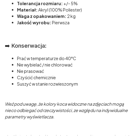
Tolerancja rozmiaru:
+/- 5%
Materiał:
Akryl (100% Poliester)
Waga z opakowaniem:
2 kg
Jakość wyrobu:
Pierwsza
➡️ Konserwacja:
Prać w temperaturze do 40°C
Nie wybielać / nie chlorować
Nie prasować
Czyścić chemicznie
Suszyć w stanie rozwieszonym
Weź pod uwagę, że kolory koca widoczne na zdjęciach mogą
nieco odbiegać od rzeczywistości, ze względu na indywidualne
parametry wyświetlacza.