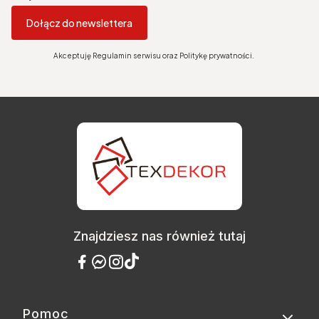
Dołącz do newslettera
Akceptuję Regulamin serwisu oraz Politykę prywatności.
Znajdziesz nas również tutaj
Pomoc
Linki w stopce