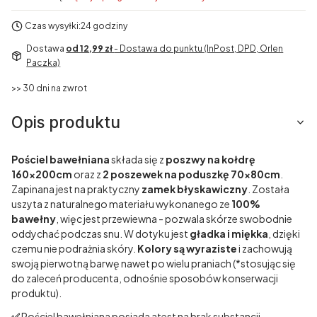
Czas wysyłki:
24 godziny
Dostawa
od 12,99 zł
- Dostawa do punktu (InPost, DPD, Orlen
Paczka)
>> 30 dni na zwrot
Opis produktu
Pościel bawełniana
składa się z
poszwy na kołdrę
160x200cm
oraz z
2
poszewek na poduszkę 70x80cm
.
Zapinana jest na praktyczny
zamek błyskawiczny
. Została
uszyta z naturalnego materiału wykonanego ze
100%
bawełny
, więc jest przewiewna - pozwala skórze swobodnie
oddychać podczas snu. W dotyku jest
gładka i miękka
, dzięki
czemu nie podrażnia skóry.
Kolory są wyraziste
i zachowują
swoją pierwotną barwę nawet po wielu praniach (*stosując się
do zaleceń producenta, odnośnie sposobów konserwacji
produktu).
✅
Pościel bawełniana posiada atest na brak substancji