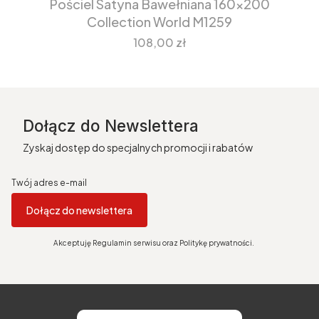
Pościel Satyna Bawełniana 160x200
Collection World M1259
Cena
108,00 zł
Dołącz do Newslettera
Zyskaj dostęp do specjalnych promocji i rabatów
Twój adres e-mail
Dołącz do newslettera
Akceptuję Regulamin serwisu oraz Politykę prywatności.