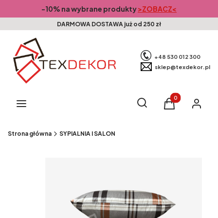
-10% na wybrane produkty
>ZOBACZ<
DARMOWA DOSTAWA już od 250 zł
+48 530 012 300
sklep@texdekor.pl
Produkty w kosz
Otwórz wyszukiwarkę
Szukaj
Menu
Koszyk
Zaloguj s
Strona główna
SYPIALNIA I SALON