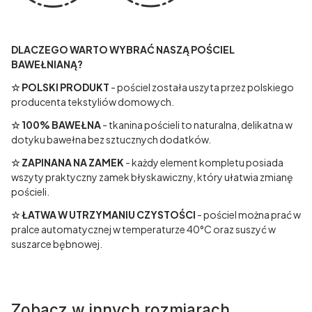
DLACZEGO WARTO WYBRAĆ NASZĄ POŚCIEL
BAWEŁNIANĄ?
☆ POLSKI PRODUKT
- pościel została uszyta przez polskiego
producenta tekstyliów domowych.
☆
100% BAWEŁNA
- tkanina pościeli to naturalna, delikatna w
dotyku bawełna bez sztucznych dodatków.
☆
ZAPINANA NA ZAMEK
- każdy element kompletu posiada
wszyty praktyczny zamek błyskawiczny, który ułatwia zmianę
pościeli.
☆
ŁATWA W UTRZYMANIU CZYSTOŚCI
- pościel można prać w
pralce automatycznej w temperaturze 40°C oraz suszyć w
suszarce bębnowej.
Zobacz w innych rozmiarach