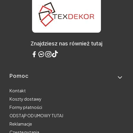
Znajdziesz nas również tutaj
Pomoc
Linki w stopce
Kontakt
Koszty dostawy
Formy płatności
ODSTĄP OD UMOWY TUTAJ
Reklamacje
Częste pytania