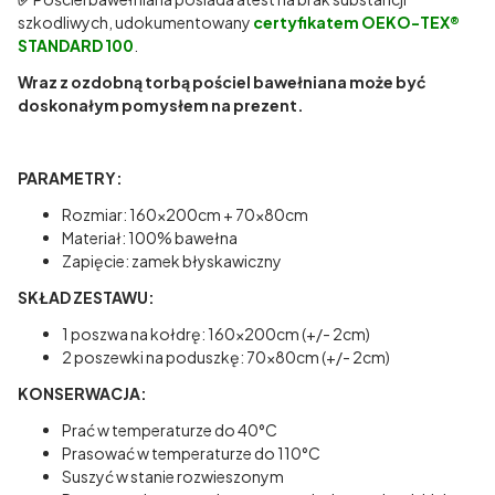
szkodliwych, udokumentowany
certyfikatem OEKO-TEX®
STANDARD 100
.
Wraz z ozdobną torbą pościel bawełniana może być
doskonałym pomysłem na prezent.
PARAMETRY:
Rozmiar: 160x200cm + 70x80cm
Materiał: 100% bawełna
Zapięcie: zamek błyskawiczny
SKŁAD ZESTAWU:
1 poszwa na kołdrę: 160x200cm (+/- 2cm)
2 poszewki na poduszkę: 70x80cm (+/- 2cm)
KONSERWACJA:
Prać w temperaturze do 40°C
Prasować w temperaturze do 110°C
Suszyć w stanie rozwieszonym