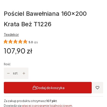
Pościel Bawełniana 160x200
Krata Beż T1226
Texdekor
5.0
(
2
)
Cena
107,90 zł
Ilość
szt.
Dodaj do koszyka
Za zakup produktu otrzymasz
107 pkt
.
Dowiedz się
więcej o programie lojalnościowym.