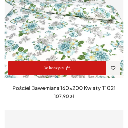
Do koszyka
Pościel Bawełniana 160x200 Kwiaty T1021
Cena
107,90 zł