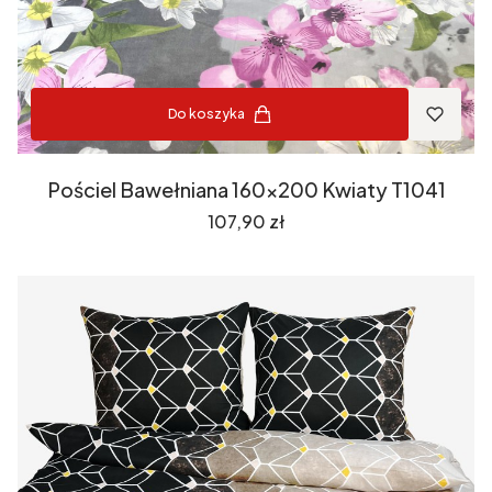
Do koszyka
Pościel Bawełniana 160x200 Kwiaty T1041
Cena
107,90 zł