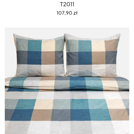
T2011
Cena
107,90 zł