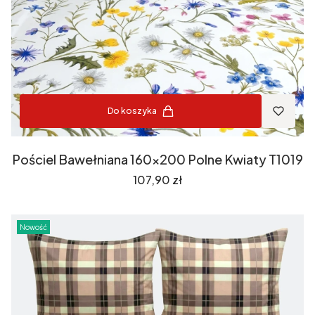
Do koszyka
Pościel Bawełniana 160x200 Polne Kwiaty T1019
Cena
107,90 zł
Nowość