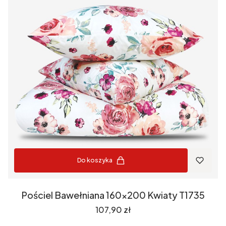
Do koszyka
Pościel Bawełniana 160x200 Kwiaty T1735
Cena
107,90 zł