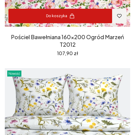
Do koszyka
Pościel Bawełniana 160x200 Ogród Marzeń
T2012
Cena
107,90 zł
Nowość