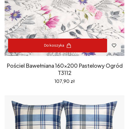
Do koszyka
Pościel Bawełniana 160x200 Pastelowy Ogród
T3112
Cena
107,90 zł