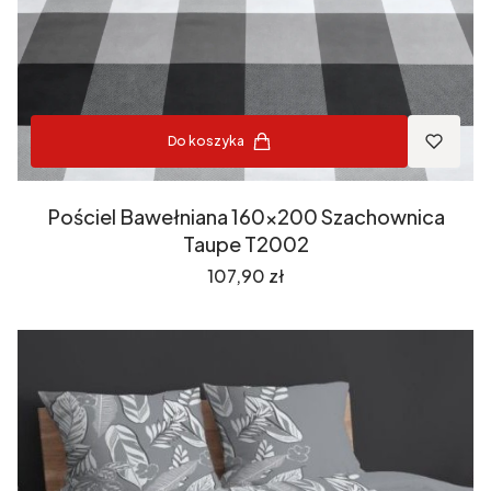
Do koszyka
Pościel Bawełniana 160x200 Szachownica
Taupe T2002
Cena
107,90 zł