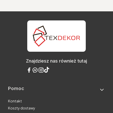
Znajdziesz nas również tutaj
Pomoc
Linki w stopce
Kontakt
Koszty dostawy