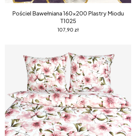
Pościel Bawełniana 160x200 Plastry Miodu
T1025
Cena
107,90 zł