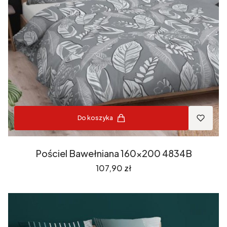
Do koszyka
Pościel Bawełniana 160x200 4834B
Cena
107,90 zł