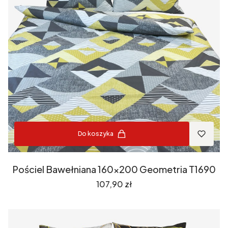
Do koszyka
Pościel Bawełniana 160x200 Geometria T1690
Cena
107,90 zł