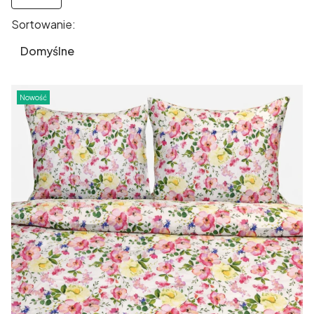
Sortowanie:
Lista produktów
Domyślne
Nowość