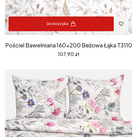
Do koszyka
Pościel Bawełniana 160x200 Beżowa Łąka T3110
Cena
107,90 zł