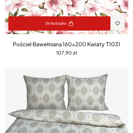
Do koszyka
Pościel Bawełniana 160x200 Kwiaty T1031
Cena
107,90 zł