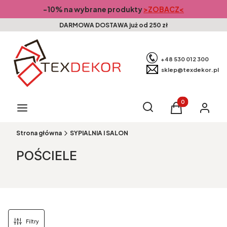
-10% na wybrane produkty
>ZOBACZ<
DARMOWA DOSTAWA już od 250 zł
+48 530 012 300
sklep@texdekor.pl
Produkty w kosz
Otwórz wyszukiwarkę
Szukaj
Menu
Koszyk
Zaloguj s
Strona główna
SYPIALNIA I SALON
POŚCIELE
Filtry