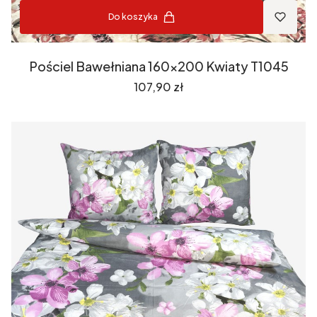
Do koszyka
Pościel Bawełniana 160x200 Kwiaty T1045
Cena
107,90 zł