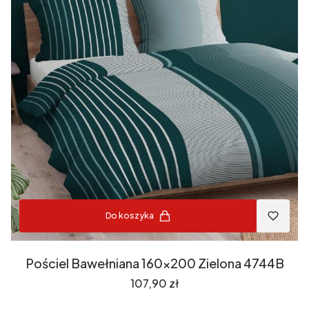
Do koszyka
Pościel Bawełniana 160x200 Zielona 4744B
Cena
107,90 zł