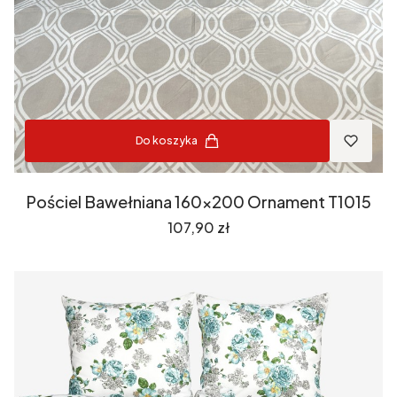
Do koszyka
Pościel Bawełniana 160x200 Ornament T1015
Cena
107,90 zł