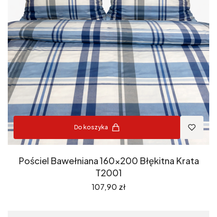
Do koszyka
Pościel Bawełniana 160x200 Błękitna Krata
T2001
Cena
107,90 zł