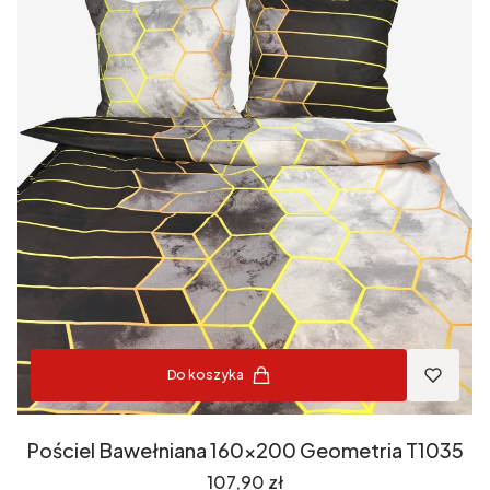
Do koszyka
Pościel Bawełniana 160x200 Geometria T1035
Cena
107,90 zł