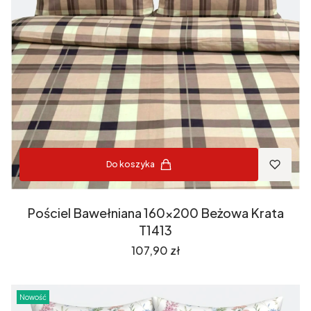
Do koszyka
Pościel Bawełniana 160x200 Beżowa Krata
T1413
Cena
107,90 zł
Nowość