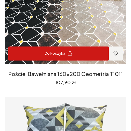
Do koszyka
Pościel Bawełniana 160x200 Geometria T1011
Cena
107,90 zł