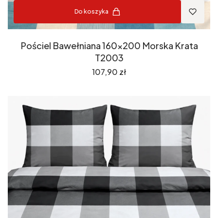
Do koszyka
Pościel Bawełniana 160x200 Morska Krata
T2003
Cena
107,90 zł