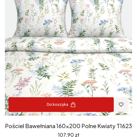
Do koszyka
Pościel Bawełniana 160x200 Polne Kwiaty T1623
Cena
107,90 zł