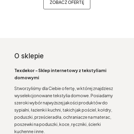
ZOBACZ OFERTĘ
O sklepie
Texdekor - Sklep internetowy z tekstyliami
domowymi
Stworzyliśmy dla Ciebie ofertę, w której znajdziesz
wyselekcjonowane tekstylia domowe. Posiadamy
szeroki wybór najwyższej jakości produktów do
sypialni, łazienki i kuchni, takich jak pościel, kołdry,
poduszki, prześcieradła, ochraniacze na materac,
poszewki na poduszki, koce, ręczniki, ścierki
kuchenne i inne.