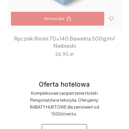
Do koszyka
Ręcznik Rimini 70x140 Bawełna 500g/m²
Niebieski
Cena
26,90 zł
Oferta hotelowa
Kompleksowe zaopatrzenie Hoteli i
Pensjonatów w tekstylia. Oferujemy
RABATY HURTOWE dla zamówień od
1500zł netto.