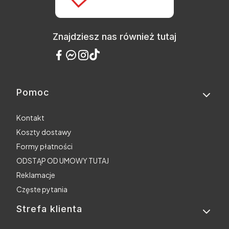
Znajdziesz nas również tutaj
Pomoc
Linki w stopce
Kontakt
Koszty dostawy
Formy płatności
ODSTĄP OD UMOWY TUTAJ
Reklamacje
Częste pytania
Strefa klienta