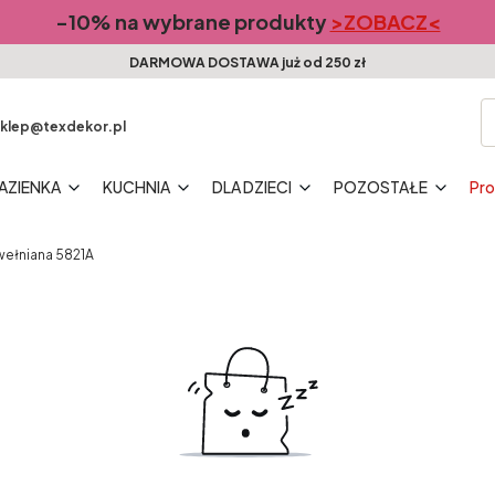
-10% na wybrane produkty
>ZOBACZ<
DARMOWA DOSTAWA już od 250 zł
klep@texdekor.pl
AZIENKA
KUCHNIA
DLA DZIECI
POZOSTAŁE
Pr
wełniana 5821A