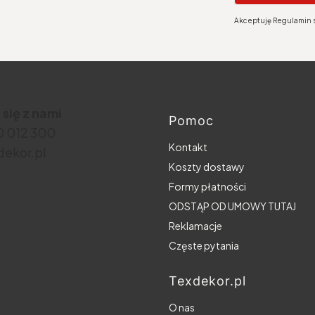
Akceptuję Regulamin s
 się z nami
Pomoc
Linki w stopce
30 012 300
Kontakt
ekor.pl
Koszty dostawy
Formy płatności
ODSTĄP OD UMOWY TUTAJ
Reklamacje
Częste pytania
Texdekor.pl
O nas