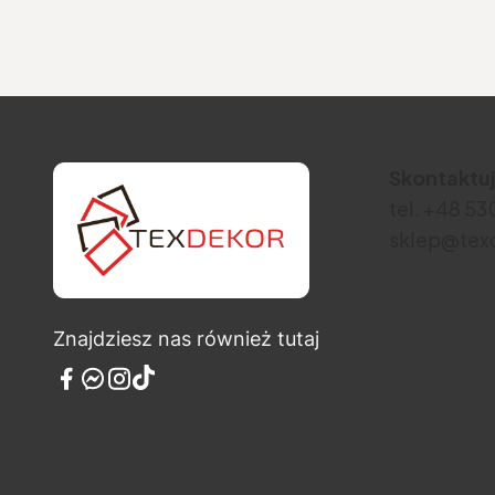
Skontaktuj
tel. +48 5
sklep@texd
Znajdziesz nas również tutaj