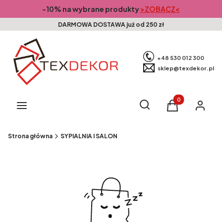
-10% na wybrane produkty
>ZOBACZ<
DARMOWA DOSTAWA już od 250 zł
+48 530 012 300
sklep@texdekor.pl
Produkty w kosz
Otwórz wyszukiwarkę
Szukaj
Menu
Koszyk
Zaloguj s
Strona główna
SYPIALNIA I SALON