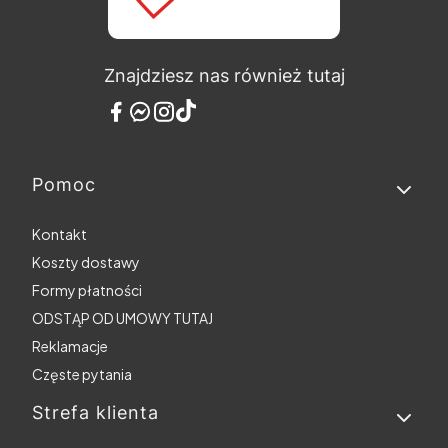
Znajdziesz nas również tutaj
Pomoc
Linki w stopce
Kontakt
Koszty dostawy
Formy płatności
ODSTĄP OD UMOWY TUTAJ
Reklamacje
Częste pytania
Strefa klienta