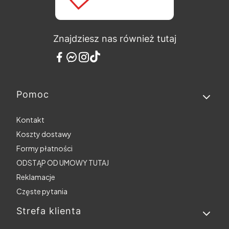
Znajdziesz nas również tutaj
Pomoc
Linki w stopce
Kontakt
Koszty dostawy
Formy płatności
ODSTĄP OD UMOWY TUTAJ
Reklamacje
Częste pytania
Strefa klienta