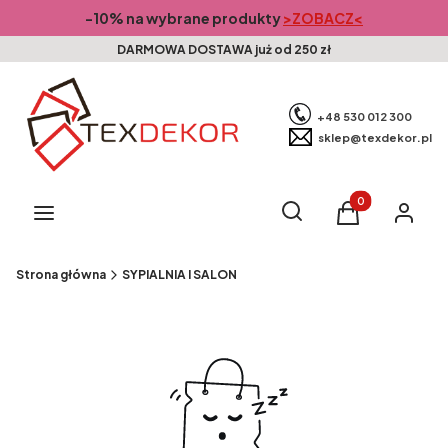
-10% na wybrane produkty
>ZOBACZ<
DARMOWA DOSTAWA już od 250 zł
+48 530 012 300
sklep@texdekor.pl
Produkty w kosz
Otwórz wyszukiwarkę
Szukaj
Menu
Koszyk
Zaloguj s
Strona główna
SYPIALNIA I SALON