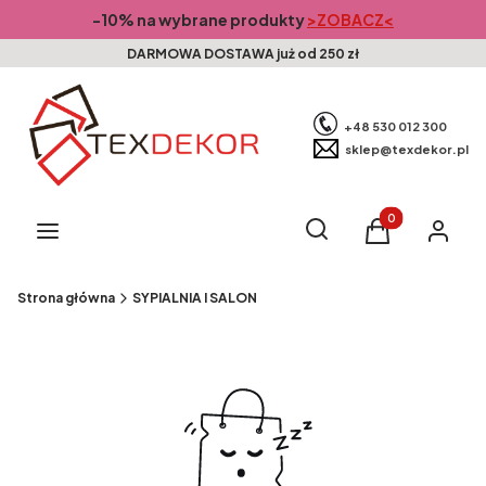
-10% na wybrane produkty
>ZOBACZ<
DARMOWA DOSTAWA już od 250 zł
+48 530 012 300
sklep@texdekor.pl
Produkty w kosz
Otwórz wyszukiwarkę
Szukaj
Menu
Koszyk
Zaloguj s
Strona główna
SYPIALNIA I SALON