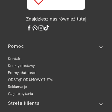
Znajdziesz nas również tutaj
Pomoc
Linki w stopce
Kontakt
Koszty dostawy
Formy płatności
ODSTĄP OD UMOWY TUTAJ
Reklamacje
Częste pytania
Strefa klienta