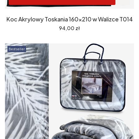
Koc Akrylowy Toskania 160x210 w Walizce T014
Cena
94,00 zł
Bestseller