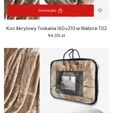
Do koszyka
Koc Akrylowy Toskania 160x210 w Walizce T02
Cena
94,00 zł