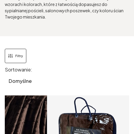
wzorach i kolorach, które z łatwością dopasujesz do
sypialnianej pościeli, salonowych poszewek, czy koloru ścian
Twojego mieszkania.
Filtry
Sortowanie:
Lista produktów
Domyślne