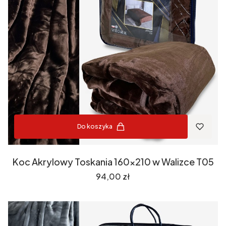
Do koszyka
Koc Akrylowy Toskania 160x210 w Walizce T05
Cena
94,00 zł