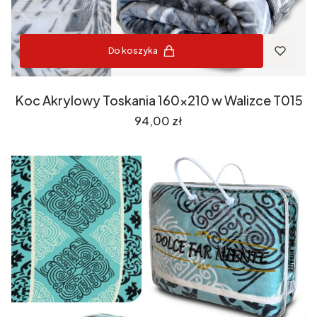
Do koszyka
Koc Akrylowy Toskania 160x210 w Walizce T015
Cena
94,00 zł