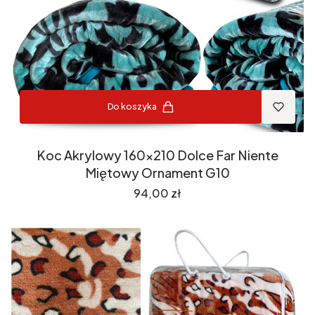
Do koszyka
Koc Akrylowy 160x210 Dolce Far Niente
Miętowy Ornament G10
Cena
94,00 zł