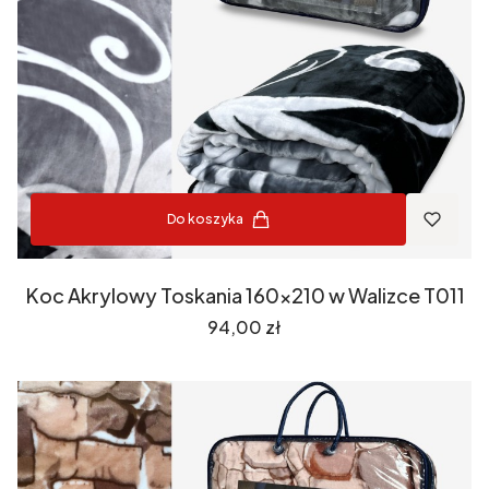
Do koszyka
Koc Akrylowy Toskania 160x210 w Walizce T011
Cena
94,00 zł