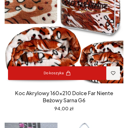
Do koszyka
Koc Akrylowy 160x210 Dolce Far Niente
Beżowy Sarna G6
Cena
94,00 zł