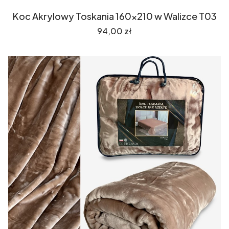
Koc Akrylowy Toskania 160x210 w Walizce T03
Cena
94,00 zł