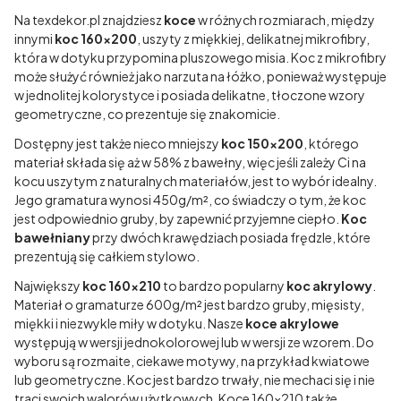
Na texdekor.pl znajdziesz
koce
w różnych rozmiarach, między
innymi
koc 160x200
, uszyty z miękkiej, delikatnej mikrofibry,
która w dotyku przypomina pluszowego misia. Koc z mikrofibry
może służyć również jako narzuta na łóżko, ponieważ występuje
w jednolitej kolorystyce i posiada delikatne, tłoczone wzory
geometryczne, co prezentuje się znakomicie.
Dostępny jest także nieco mniejszy
koc 150x200
, którego
materiał składa się aż w 58% z bawełny, więc jeśli zależy Ci na
kocu uszytym z naturalnych materiałów, jest to wybór idealny.
Jego gramatura wynosi 450g/m², co świadczy o tym, że koc
jest odpowiednio gruby, by zapewnić przyjemne ciepło.
Koc
bawełniany
przy dwóch krawędziach posiada frędzle, które
prezentują się całkiem stylowo.
Największy
koc 160x210
to bardzo popularny
koc akrylowy
.
Materiał o gramaturze 600g/m² jest bardzo gruby, mięsisty,
miękki i niezwykle miły w dotyku. Nasze
koce akrylowe
występują w wersji jednokolorowej lub w wersji ze wzorem. Do
wyboru są rozmaite, ciekawe motywy, na przykład kwiatowe
lub geometryczne. Koc jest bardzo trwały, nie mechaci się i nie
traci swoich walorów użytkowych. Koce 160x210 także