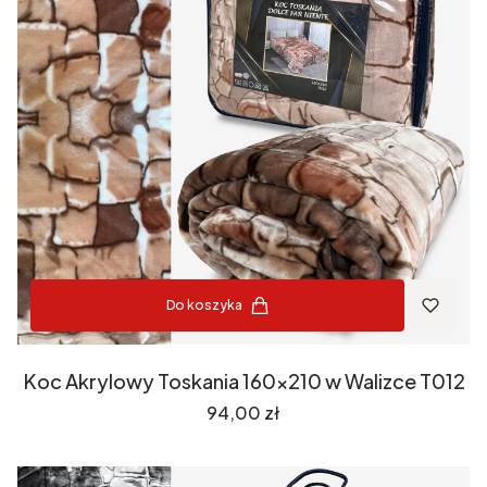
Do koszyka
Koc Akrylowy Toskania 160x210 w Walizce T012
Cena
94,00 zł