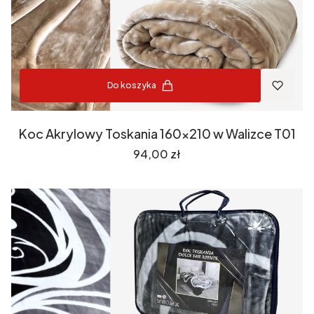
Do koszyka
Koc Akrylowy Toskania 160x210 w Walizce T01
Cena
94,00 zł