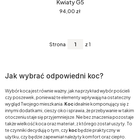
Kwiaty G5
Cena
94,00 zł
Strona
z 1
Jak wybrać odpowiedni koc?
Wybór koca jest równie ważny, jak na przykład wybór pościeli
czy poszewek, ponieważ te elementy wpływają na ostateczny
wygląd Twojego mieszkania.
Koc
idealnie komponujący się z
innymi dodatkami, cieszy oko i sprawia, że przebywanie w takim
otoczeniu staje się przyjemniejsze. Nie bez znaczenia pozostaje
także wielkość koca oraz materiał, z którego został uszyty. To
te czynniki decydują o tym, czy
koc
będzie praktyczny w
użytku, czy będzie zapewniał należyty komfort oraz ciepło.