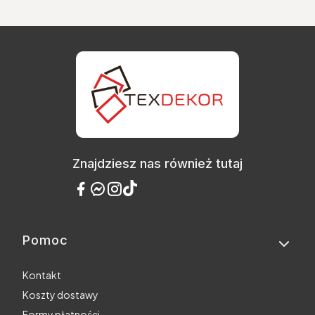
Znajdziesz nas również tutaj
Pomoc
Linki w stopce
Kontakt
Koszty dostawy
Formy płatności