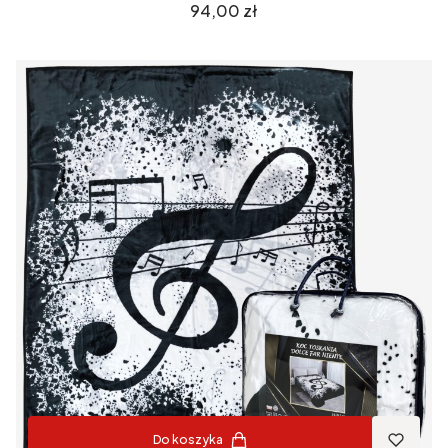
Cena
94,00 zł
Do koszyka