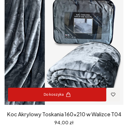
Do koszyka
Koc Akrylowy Toskania 160x210 w Walizce T04
Cena
94,00 zł