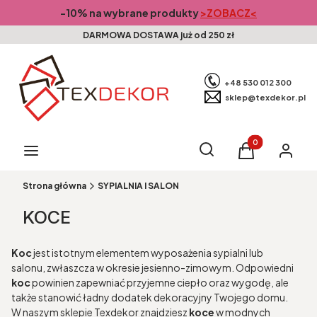
-10% na wybrane produkty
>ZOBACZ<
DARMOWA DOSTAWA już od 250 zł
+48 530 012 300
sklep@texdekor.pl
Produkty w kosz
Otwórz wyszukiwarkę
Szukaj
Menu
Koszyk
Zaloguj s
Strona główna
SYPIALNIA I SALON
KOCE
Koc
jest istotnym elementem wyposażenia sypialni lub
salonu, zwłaszcza w okresie jesienno-zimowym. Odpowiedni
koc
powinien zapewniać przyjemne ciepło oraz wygodę, ale
także stanowić ładny dodatek dekoracyjny Twojego domu.
W naszym sklepie Texdekor znajdziesz
koce
w modnych